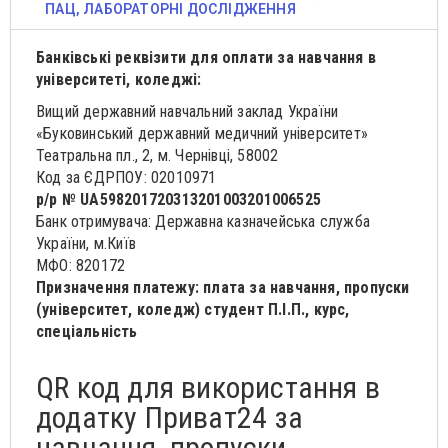
ПАЦ, ЛАБОРАТОРНІ ДОСЛІДЖЕННЯ​
Банківські реквізити для оплати за навчання в
університеті, коледжі:
Вищий державний навчальний заклад України
«Буковинський державний медичний університет»
Театральна пл., 2, м. Чернівці, 58002
Код за ЄДРПОУ: 02010971
р/р №
UA
598201720313201003201006525
Банк отримувача: Державна казначейська служба
України, м.Київ
МФО: 820172
Призначення платежу: плата за навчання, пропуски
(університет, коледж) студент П.І.П., курс,
спеціальність
QR код для використання в
додатку Приват24 за
навчання, пропуски,