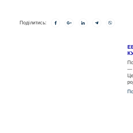
Поділитись:
Е
К
По
— 
Це
ро
По