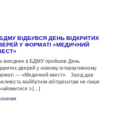
 БДМУ ВІДБУВСЯ ДЕНЬ ВІДКРИТИХ
ВЕРЕЙ У ФОРМАТІ «МЕДИЧНИЙ
ВЕСТ»
 вихідних в БДМУ пройшов День
дкритих дверей у новому інтерактивному
рматі — «Медичний квест». Захід дав
жливість майбутнім абітурієнтам не лише
найомитися з […]
значки