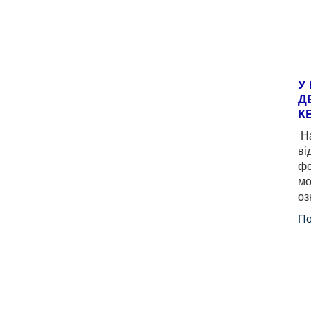
У
Д
К
На
ві
фо
мо
оз
По