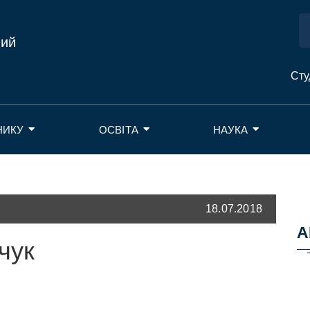
ний
Сту
НИКУ
ОСВІТА
НАУКА
18.07.2018
А
чук