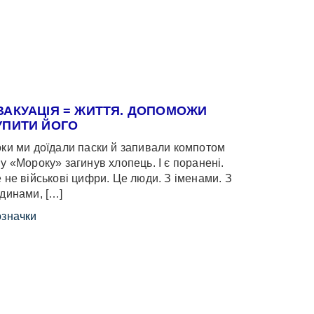
ВАКУАЦІЯ = ЖИТТЯ. ДОПОМОЖИ
УПИТИ ЙОГО
ки ми доїдали паски й запивали компотом
у «Мороку» загинув хлопець. І є поранені.
 не військові цифри. Це люди. З іменами. З
динами, […]
значки