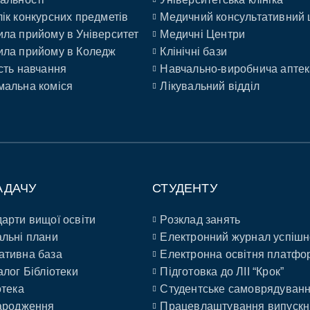
ік конкурсних предметів
Медичний консультативний 
ла прийому в Університет
Медичні Центри
ла прийому в Коледж
Клінічні бази
сть навчання
Навчально-виробнича аптек
альна коміся
Лікувальний відділ
АДАЧУ
СТУДЕНТУ
арти вищої освіти
Розклад занять
льні плани
Електронний журнал успішн
ативна база
Електронна освітня платфо
алог Бібліотеки
Підготовка до ЛІІ “Крок”
отека
Студентське самоврядуван
ародження
Працевлаштування випускн