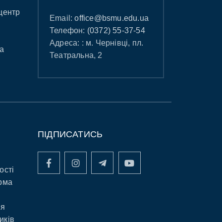
центр
Email:
office@bsmu.edu.ua
Телефон:
(0372) 55-37-54
Адреса: : м. Чернівці, пл.
а
Театральна, 2
ПІДПИСАТИСЬ
ості
рма
ня
иків