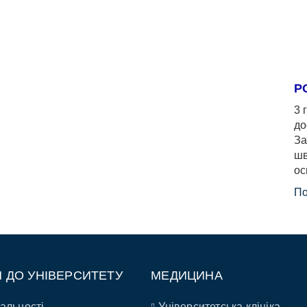
Р
3 
до
За
шв
ос
По
П ДО УНІВЕРСИТЕТУ
МЕДИЦИНА
альності
Університетська клініка