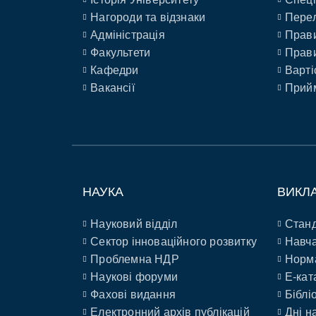
Нагороди та відзнаки
Перел
Адміністрація
Прави
Факультети
Прави
Кафедри
Варті
Вакансії
Прийм
НАУКА
ВИКЛ
Науковий відділ
Станд
Сектор інноваційного розвитку
Навча
Проблемна НДР
Норм
Наукові форуми
E-кат
Фахові видання
Біблі
Електронний архів публікацій
Дні н