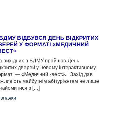
 БДМУ ВІДБУВСЯ ДЕНЬ ВІДКРИТИХ
ВЕРЕЙ У ФОРМАТІ «МЕДИЧНИЙ
ВЕСТ»
 вихідних в БДМУ пройшов День
дкритих дверей у новому інтерактивному
рматі — «Медичний квест». Захід дав
жливість майбутнім абітурієнтам не лише
найомитися з […]
значки