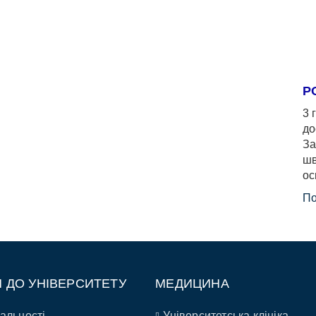
Р
3 
до
За
шв
ос
По
П ДО УНІВЕРСИТЕТУ
МЕДИЦИНА
альності
Університетська клініка