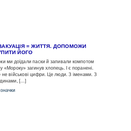
ВАКУАЦІЯ = ЖИТТЯ. ДОПОМОЖИ
УПИТИ ЙОГО
ки ми доїдали паски й запивали компотом
у «Мороку» загинув хлопець. І є поранені.
 не військові цифри. Це люди. З іменами. З
динами, […]
значки