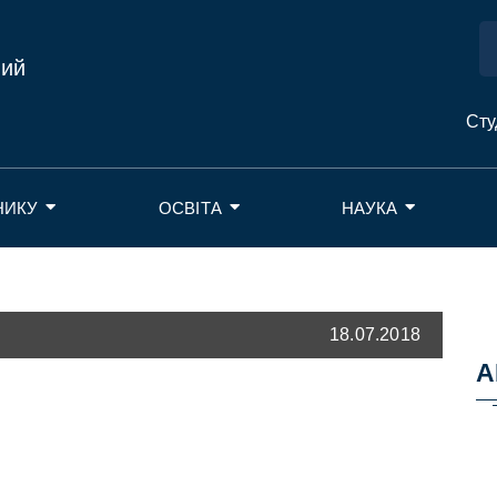
ний
Сту
НИКУ
ОСВІТА
НАУКА
18.07.2018
А