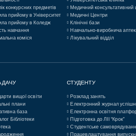
ік конкурсних предметів
Медичний консультативний 
ла прийому в Університет
Медичні Центри
ла прийому в Коледж
Клінічні бази
сть навчання
Навчально-виробнича аптек
альна коміся
Лікувальний відділ
АДАЧУ
СТУДЕНТУ
арти вищої освіти
Розклад занять
льні плани
Електронний журнал успішн
ативна база
Електронна освітня платфо
алог Бібліотеки
Підготовка до ЛІІ “Крок”
отека
Студентське самоврядуван
ародження
Працевлаштування випускн