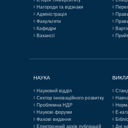
Нагороди та відзнаки
Перел
Адміністрація
Прави
Факультети
Прави
Кафедри
Варті
Вакансії
Прийм
НАУКА
ВИКЛ
Науковий відділ
Станд
Сектор інноваційного розвитку
Навча
Проблемна НДР
Норм
Наукові форуми
E-кат
Фахові видання
Біблі
Електронний архів публікацій
Дні н