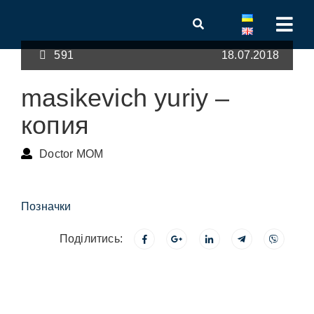
591
18.07.2018
masikevich yuriy –
копия
Doctor MOM
Позначки
Поділитись: