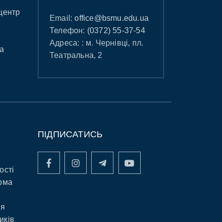
центр
Email:
office@bsmu.edu.ua
Телефон:
(0372) 55-37-54
Адреса: : м. Чернівці, пл.
а
Театральна, 2
ПІДПИСАТИСЬ
ості
рма
ня
иків