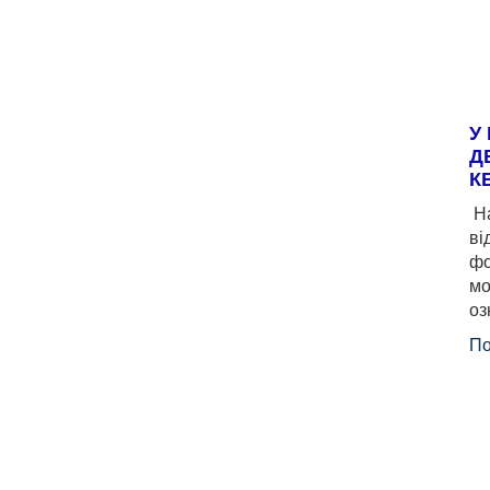
У
Д
К
На
ві
фо
мо
оз
По