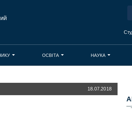
ний
Сту
НИКУ
ОСВІТА
НАУКА
18.07.2018
А