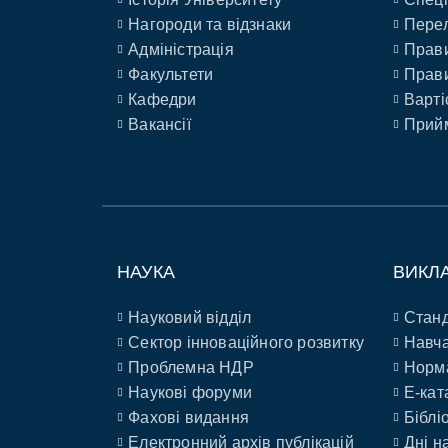
Нагороди та відзнаки
Перел
Адміністрація
Прави
Факультети
Прави
Кафедри
Варті
Вакансії
Прийм
НАУКА
ВИКЛ
Науковий відділ
Станд
Сектор інноваційного розвитку
Навча
Проблемна НДР
Норм
Наукові форуми
E-кат
Фахові видання
Біблі
Електронний архів публікацій
Дні н