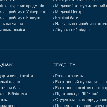
ік конкурсних предметів
Медичний консультативний 
ла прийому в Університет
Медичні Центри
ла прийому в Коледж
Клінічні бази
сть навчання
Навчально-виробнича аптек
альна коміся
Лікувальний відділ
АДАЧУ
СТУДЕНТУ
арти вищої освіти
Розклад занять
льні плани
Електронний журнал успішн
ативна база
Електронна освітня платфо
алог Бібліотеки
Підготовка до ЛІІ “Крок”
отека
Студентське самоврядуван
ародження
Працевлаштування випускн