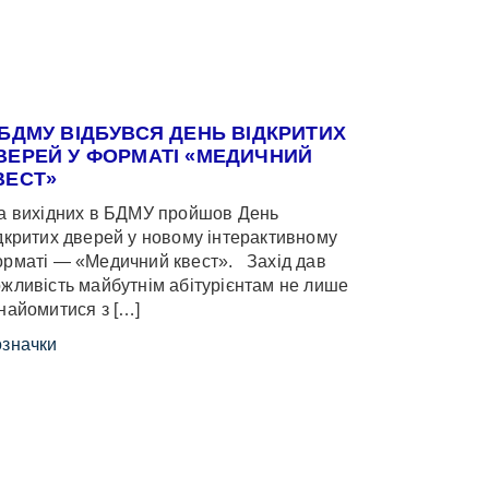
 БДМУ ВІДБУВСЯ ДЕНЬ ВІДКРИТИХ
ВЕРЕЙ У ФОРМАТІ «МЕДИЧНИЙ
ВЕСТ»
 вихідних в БДМУ пройшов День
дкритих дверей у новому інтерактивному
рматі — «Медичний квест». Захід дав
жливість майбутнім абітурієнтам не лише
найомитися з […]
значки