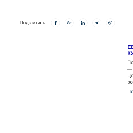
Поділитись:
Е
К
По
— 
Це
ро
По