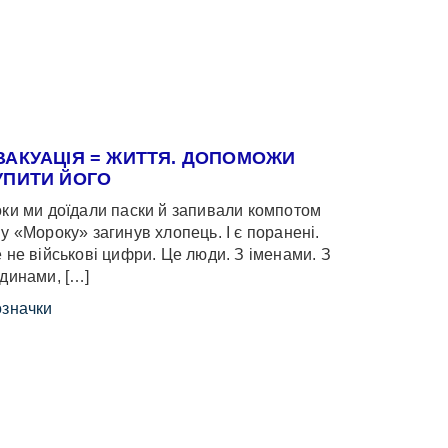
ВАКУАЦІЯ = ЖИТТЯ. ДОПОМОЖИ
УПИТИ ЙОГО
ки ми доїдали паски й запивали компотом
у «Мороку» загинув хлопець. І є поранені.
 не військові цифри. Це люди. З іменами. З
динами, […]
значки