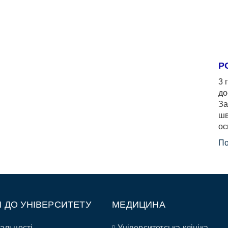
Р
3 
до
За
шв
ос
По
П ДО УНІВЕРСИТЕТУ
МЕДИЦИНА
альності
Університетська клініка