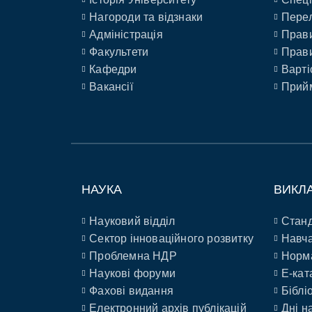
Нагороди та відзнаки
Перел
Адміністрація
Прави
Факультети
Прави
Кафедри
Варті
Вакансії
Прийм
НАУКА
ВИКЛ
Науковий відділ
Станд
Сектор інноваційного розвитку
Навча
Проблемна НДР
Норм
Наукові форуми
E-кат
Фахові видання
Біблі
Електронний архів публікацій
Дні н