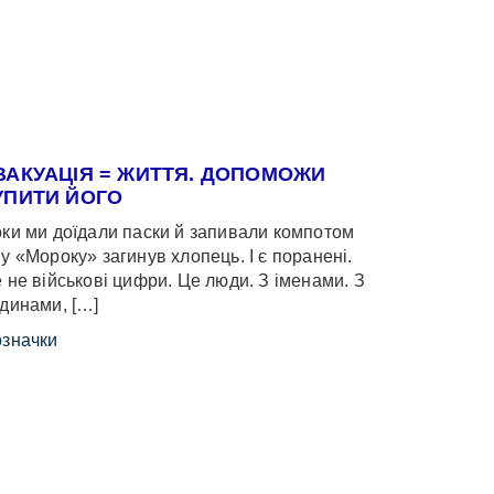
ВАКУАЦІЯ = ЖИТТЯ. ДОПОМОЖИ
УПИТИ ЙОГО
ки ми доїдали паски й запивали компотом
у «Мороку» загинув хлопець. І є поранені.
 не військові цифри. Це люди. З іменами. З
динами, […]
значки