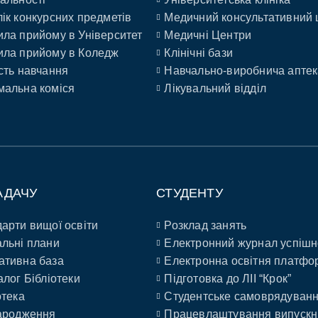
ік конкурсних предметів
Медичний консультативний 
ла прийому в Університет
Медичні Центри
ла прийому в Коледж
Клінічні бази
сть навчання
Навчально-виробнича аптек
альна коміся
Лікувальний відділ
АДАЧУ
СТУДЕНТУ
арти вищої освіти
Розклад занять
льні плани
Електронний журнал успішн
ативна база
Електронна освітня платфо
алог Бібліотеки
Підготовка до ЛІІ “Крок”
отека
Студентське самоврядуван
ародження
Працевлаштування випускн