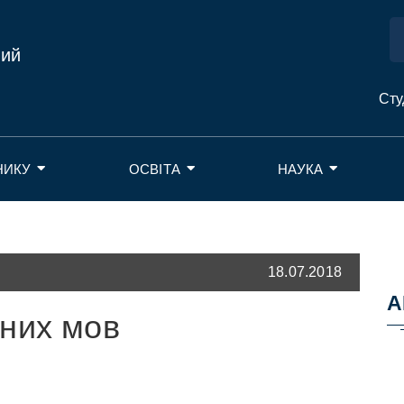
ний
Сту
НИКУ
ОСВІТА
НАУКА
18.07.2018
А
них мов