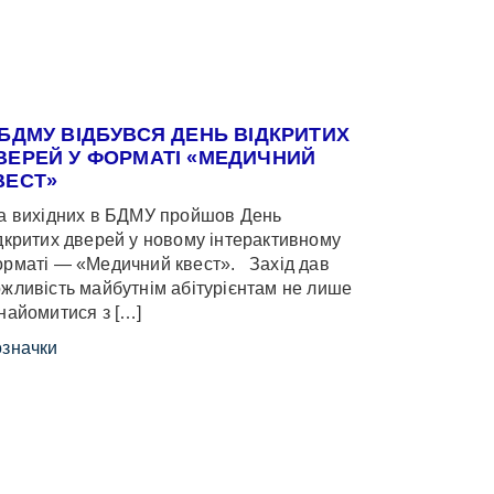
 БДМУ ВІДБУВСЯ ДЕНЬ ВІДКРИТИХ
ВЕРЕЙ У ФОРМАТІ «МЕДИЧНИЙ
ВЕСТ»
 вихідних в БДМУ пройшов День
дкритих дверей у новому інтерактивному
рматі — «Медичний квест». Захід дав
жливість майбутнім абітурієнтам не лише
найомитися з […]
значки