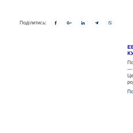
Поділитись:
Е
К
По
— 
Це
ро
По