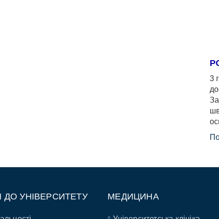
Р
3 
до
За
шв
ос
По
П ДО УНІВЕРСИТЕТУ
МЕДИЦИНА
альності
Університетська клініка