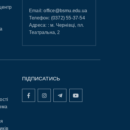
центр
Email:
office@bsmu.edu.ua
Телефон:
(0372) 55-37-54
Адреса: : м. Чернівці, пл.
а
Театральна, 2
ПІДПИСАТИСЬ
ості
рма
ня
иків