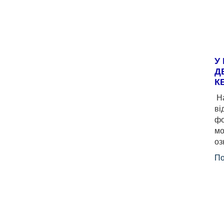
У
Д
К
На
ві
фо
мо
оз
По