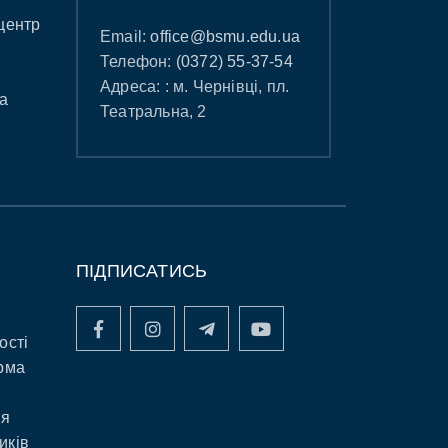
центр
Email:
office@bsmu.edu.ua
Телефон:
(0372) 55-37-54
Адреса: : м. Чернівці, пл.
а
Театральна, 2
ПІДПИСАТИСЬ
ості
рма
ня
иків