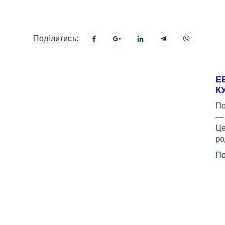
Поділитись:
Е
К
По
— 
Це
ро
По