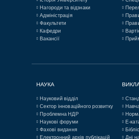
Нагороди та відзнаки
Перел
Адміністрація
Прави
Факультети
Прави
Кафедри
Варті
Вакансії
Прийм
НАУКА
ВИКЛ
Науковий відділ
Станд
Сектор інноваційного розвитку
Навча
Проблемна НДР
Норм
Наукові форуми
E-кат
Фахові видання
Біблі
Електронний архів публікацій
Дні н