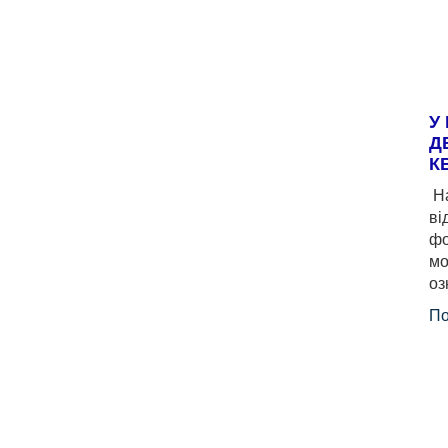
У
Д
К
На
ві
фо
мо
оз
По