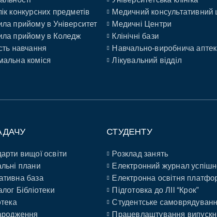
ік конкурсних предметів
Медичний консультативний 
ла прийому в Університет
Медичні Центри
ла прийому в Коледж
Клінічні бази
сть навчання
Навчально-виробнича аптек
альна коміся
Лікувальний відділ
АДАЧУ
СТУДЕНТУ
арти вищої освіти
Розклад занять
льні плани
Електронний журнал успішн
ативна база
Електронна освітня платфо
алог Бібліотеки
Підготовка до ЛІІ “Крок”
отека
Студентське самоврядуван
ародження
Працевлаштування випускн