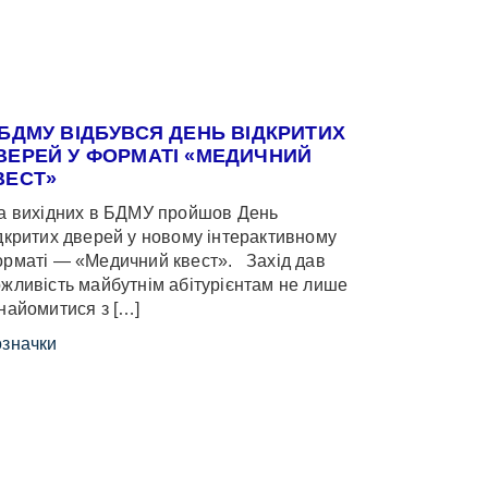
 БДМУ ВІДБУВСЯ ДЕНЬ ВІДКРИТИХ
ВЕРЕЙ У ФОРМАТІ «МЕДИЧНИЙ
ВЕСТ»
 вихідних в БДМУ пройшов День
дкритих дверей у новому інтерактивному
рматі — «Медичний квест». Захід дав
жливість майбутнім абітурієнтам не лише
найомитися з […]
значки