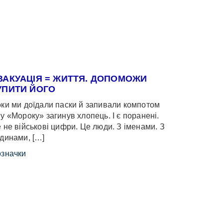
ВАКУАЦІЯ = ЖИТТЯ. ДОПОМОЖИ
УПИТИ ЙОГО
ки ми доїдали паски й запивали компотом
у «Мороку» загинув хлопець. І є поранені.
 не військові цифри. Це люди. З іменами. З
динами, […]
значки