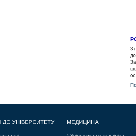
Р
3 
до
За
шв
ос
По
П ДО УНІВЕРСИТЕТУ
МЕДИЦИНА
альності
Університетська клініка