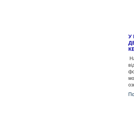
У
Д
К
На
ві
фо
мо
оз
По