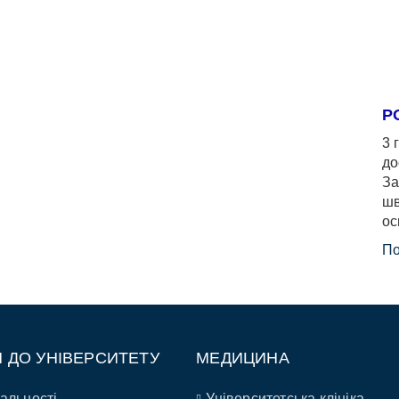
Р
3 
до
За
шв
ос
По
П ДО УНІВЕРСИТЕТУ
МЕДИЦИНА
альності
Університетська клініка