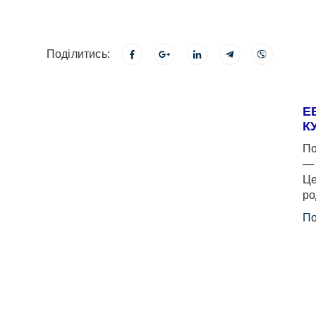
Поділитись:
Е
К
По
— 
Це
ро
По