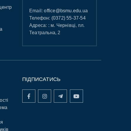
центр
Email:
office@bsmu.edu.ua
Телефон:
(0372) 55-37-54
Адреса: : м. Чернівці, пл.
а
Театральна, 2
ПІДПИСАТИСЬ
ості
рма
ня
иків