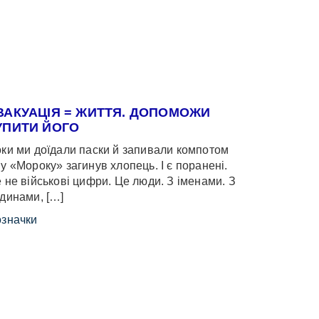
ВАКУАЦІЯ = ЖИТТЯ. ДОПОМОЖИ
УПИТИ ЙОГО
ки ми доїдали паски й запивали компотом
у «Мороку» загинув хлопець. І є поранені.
 не військові цифри. Це люди. З іменами. З
динами, […]
значки