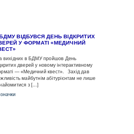
 БДМУ ВІДБУВСЯ ДЕНЬ ВІДКРИТИХ
ВЕРЕЙ У ФОРМАТІ «МЕДИЧНИЙ
ВЕСТ»
 вихідних в БДМУ пройшов День
дкритих дверей у новому інтерактивному
рматі — «Медичний квест». Захід дав
жливість майбутнім абітурієнтам не лише
найомитися з […]
значки