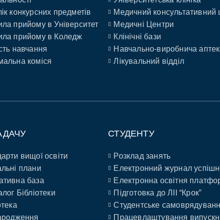
ік конкурсних предметів
Медичний консультативний 
ла прийому в Університет
Медичні Центри
ла прийому в Коледж
Клінічні бази
сть навчання
Навчально-виробнича аптек
альна коміся
Лікувальний відділ
АДАЧУ
СТУДЕНТУ
арти вищої освіти
Розклад занять
льні плани
Електронний журнал успішн
ативна база
Електронна освітня платфо
алог Бібліотеки
Підготовка до ЛІІ “Крок”
отека
Студентське самоврядуван
ародження
Працевлаштування випускн