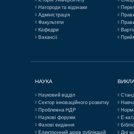
Нагороди та відзнаки
Перел
Адміністрація
Прави
Факультети
Прави
Кафедри
Варті
Вакансії
Прийм
НАУКА
ВИКЛ
Науковий відділ
Станд
Сектор інноваційного розвитку
Навча
Проблемна НДР
Норм
Наукові форуми
E-кат
Фахові видання
Біблі
Електронний архів публікацій
Дні н