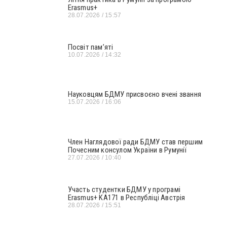
Erasmus+
28.07.2026
15:57
Посвіт пам’яті
10.07.2026
14:32
Науковцям БДМУ присвоєно вчені звання
15.07.2026
16:06
Член Наглядової ради БДМУ став першим
Почесним консулом України в Румунії
27.07.2026
10:40
Участь студентки БДМУ у програмі
Erasmus+ KA171 в Республіці Австрія
28.07.2026
15:51