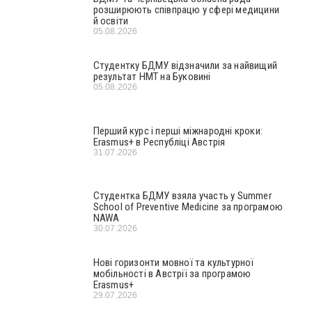
розширюють співпрацю у сфері медицини
й освіти
05.08.2026
Студентку БДМУ відзначили за найвищий
результат НМТ на Буковині
05.08.2026
Перший курс і перші міжнародні кроки:
Erasmus+ в Республіці Австрія
31.07.2026
Студентка БДМУ взяла участь у Summer
School of Preventive Medicine за програмою
NAWA
30.07.2026
Нові горизонти мовної та культурної
мобільності в Австрії за програмою
Erasmus+
29.07.2026