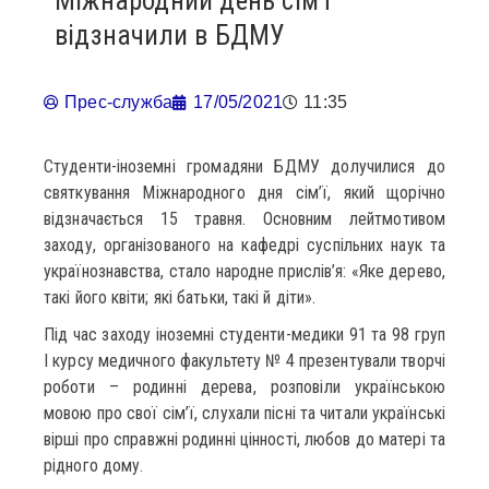
Міжнародний день сім’ї
відзначили в БДМУ
Прес-служба
17/05/2021
11:35
Студенти-іноземні громадяни БДМУ долучилися до
святкування Міжнародного дня сім’ї, який щорічно
відзначається 15 травня. Основним лейтмотивом
заходу, організованого на кафедрі суспільних наук та
українознавства, стало народне прислів’я: «Яке дерево,
такі його квіти; які батьки, такі й діти».
Під час заходу іноземні студенти-медики 91 та 98 груп
І курсу медичного факультету № 4 презентували творчі
роботи – родинні дерева, розповіли українською
мовою про свої сім’ї, слухали пісні та читали українські
вірші про справжні родинні цінності, любов до матері та
рідного дому.