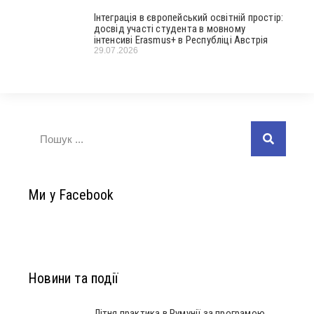
Інтеграція в європейський освітній простір:
досвід участі студента в мовному
інтенсиві Erasmus+ в Республіці Австрія
29.07.2026
Ми у Facebook
Новини та події
Літня практика в Румунії за програмою