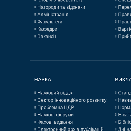
Нагороди та відзнаки
Перел
Адміністрація
Прави
Факультети
Прави
Кафедри
Варті
Вакансії
Прийм
НАУКА
ВИКЛ
Науковий відділ
Станд
Сектор інноваційного розвитку
Навча
Проблемна НДР
Норм
Наукові форуми
E-кат
Фахові видання
Біблі
Електронний архів публікацій
Дні н