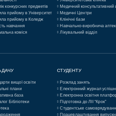
ік конкурсних предметів
Медичний консультативний 
ла прийому в Університет
Медичні Центри
ла прийому в Коледж
Клінічні бази
сть навчання
Навчально-виробнича аптек
альна коміся
Лікувальний відділ
АДАЧУ
СТУДЕНТУ
арти вищої освіти
Розклад занять
льні плани
Електронний журнал успішн
ативна база
Електронна освітня платфо
алог Бібліотеки
Підготовка до ЛІІ “Крок”
отека
Студентське самоврядуван
ародження
Працевлаштування випускн