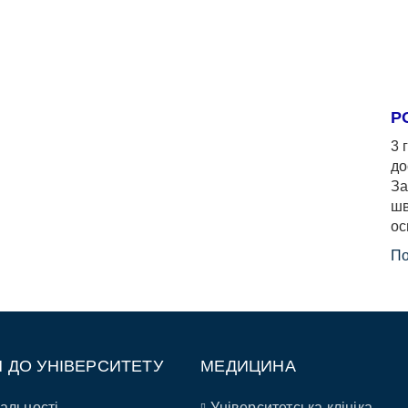
Р
3 
до
За
шв
ос
По
П ДО УНІВЕРСИТЕТУ
МЕДИЦИНА
альності
Університетська клініка