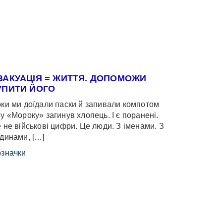
ВАКУАЦІЯ = ЖИТТЯ. ДОПОМОЖИ
УПИТИ ЙОГО
ки ми доїдали паски й запивали компотом
у «Мороку» загинув хлопець. І є поранені.
 не військові цифри. Це люди. З іменами. З
динами, […]
значки