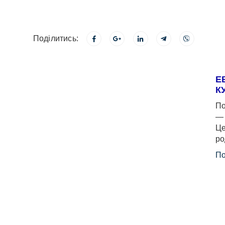
Поділитись:
Е
К
По
— 
Це
ро
По