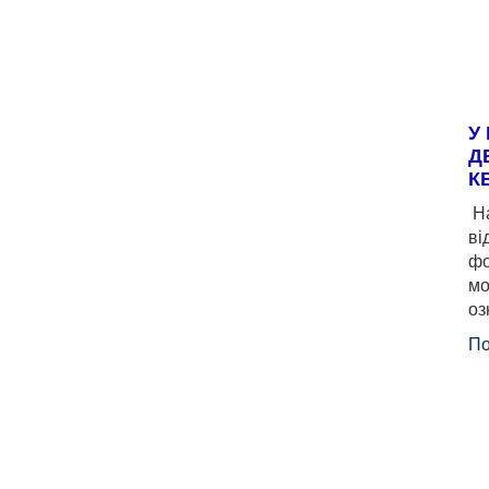
У
Д
К
На
ві
фо
мо
оз
По