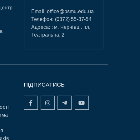
центр
Email:
office@bsmu.edu.ua
Телефон:
(0372) 55-37-54
Адреса: : м. Чернівці, пл.
а
Театральна, 2
ПІДПИСАТИСЬ
ості
рма
ня
иків