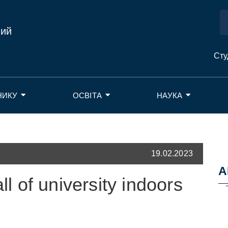
ний
Сту
НИКУ
ОСВІТА
НАУКА
19.02.2023
А
l of university indoors