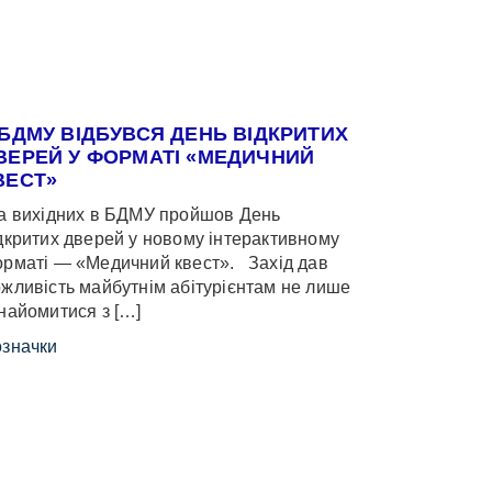
 БДМУ ВІДБУВСЯ ДЕНЬ ВІДКРИТИХ
ВЕРЕЙ У ФОРМАТІ «МЕДИЧНИЙ
ВЕСТ»
 вихідних в БДМУ пройшов День
дкритих дверей у новому інтерактивному
рматі — «Медичний квест». Захід дав
жливість майбутнім абітурієнтам не лише
найомитися з […]
значки