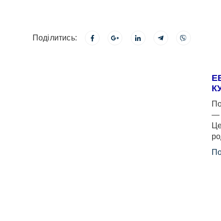
Поділитись:
Е
К
По
— 
Це
ро
По