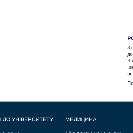
Р
3 
до
За
шв
ос
По
П ДО УНІВЕРСИТЕТУ
МЕДИЦИНА
альності
Університетська клініка