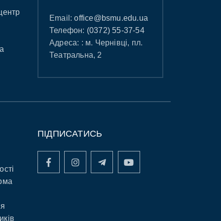
центр
Email:
office@bsmu.edu.ua
Телефон:
(0372) 55-37-54
Адреса: : м. Чернівці, пл.
а
Театральна, 2
ПІДПИСАТИСЬ
ості
рма
ня
иків