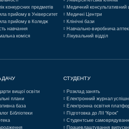
ік конкурсних предметів
Медичний консультативний 
ла прийому в Університет
Медичні Центри
ла прийому в Коледж
Клінічні бази
сть навчання
Навчально-виробнича аптек
альна коміся
Лікувальний відділ
АДАЧУ
СТУДЕНТУ
арти вищої освіти
Розклад занять
льні плани
Електронний журнал успішн
ативна база
Електронна освітня платфо
алог Бібліотеки
Підготовка до ЛІІ “Крок”
отека
Студентське самоврядуван
ародження
Працевлаштування випускн