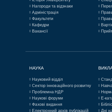
Нагороди та відзнаки
Перел
Адміністрація
Прави
Факультети
Прави
Кафедри
Варті
Вакансії
Прийм
НАУКА
ВИКЛ
Науковий відділ
Станд
Сектор інноваційного розвитку
Навча
Проблемна НДР
Норм
Наукові форуми
E-кат
Фахові видання
Біблі
Електронний архів публікацій
Дні н