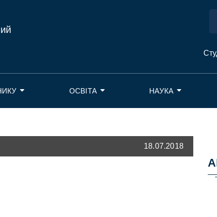
ний
Сту
НИКУ
ОСВІТА
НАУКА
18.07.2018
А