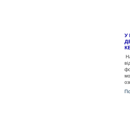
У
Д
К
На
ві
фо
мо
оз
По