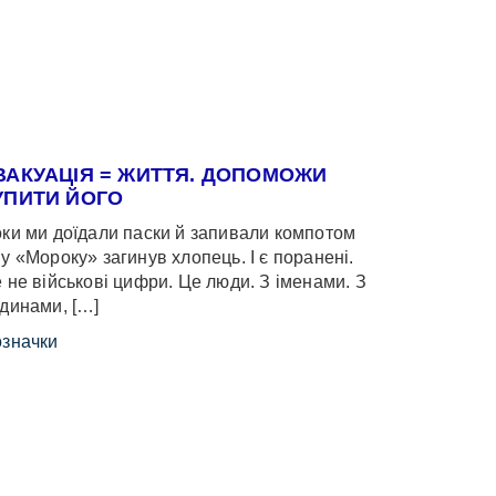
ВАКУАЦІЯ = ЖИТТЯ. ДОПОМОЖИ
УПИТИ ЙОГО
ки ми доїдали паски й запивали компотом
у «Мороку» загинув хлопець. І є поранені.
 не військові цифри. Це люди. З іменами. З
динами, […]
значки