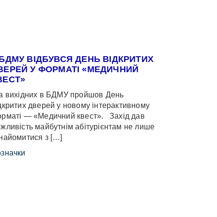
 БДМУ ВІДБУВСЯ ДЕНЬ ВІДКРИТИХ
ВЕРЕЙ У ФОРМАТІ «МЕДИЧНИЙ
ВЕСТ»
 вихідних в БДМУ пройшов День
дкритих дверей у новому інтерактивному
рматі — «Медичний квест». Захід дав
жливість майбутнім абітурієнтам не лише
найомитися з […]
значки