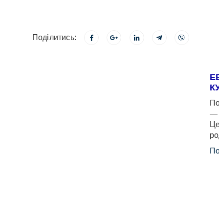
Поділитись:
Е
К
По
— 
Це
ро
По