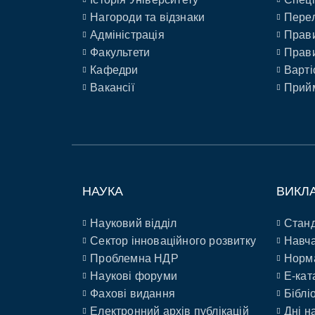
Нагороди та відзнаки
Перел
Адміністрація
Прави
Факультети
Прави
Кафедри
Варті
Вакансії
Прийм
НАУКА
ВИКЛ
Науковий відділ
Станд
Сектор інноваційного розвитку
Навча
Проблемна НДР
Норм
Наукові форуми
E-кат
Фахові видання
Біблі
Електронний архів публікацій
Дні н