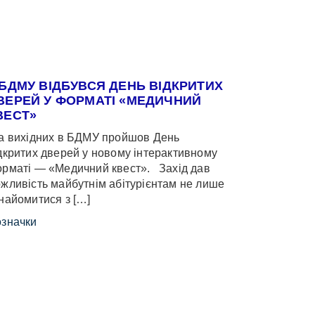
 БДМУ ВІДБУВСЯ ДЕНЬ ВІДКРИТИХ
ВЕРЕЙ У ФОРМАТІ «МЕДИЧНИЙ
ВЕСТ»
 вихідних в БДМУ пройшов День
дкритих дверей у новому інтерактивному
рматі — «Медичний квест». Захід дав
жливість майбутнім абітурієнтам не лише
найомитися з […]
значки