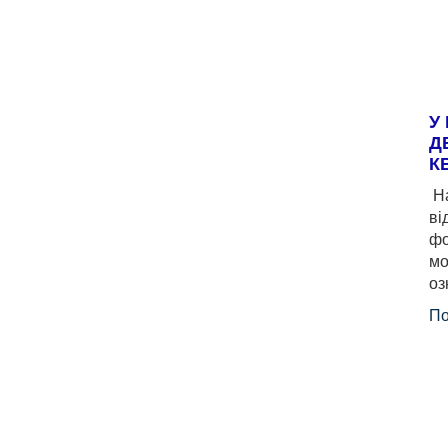
У
Д
К
На
ві
фо
мо
оз
По