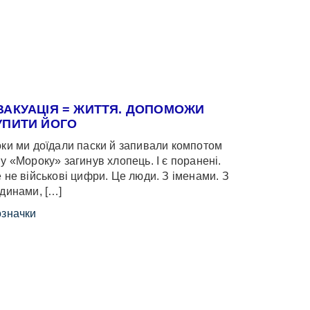
ВАКУАЦІЯ = ЖИТТЯ. ДОПОМОЖИ
УПИТИ ЙОГО
ки ми доїдали паски й запивали компотом
у «Мороку» загинув хлопець. І є поранені.
 не військові цифри. Це люди. З іменами. З
динами, […]
значки