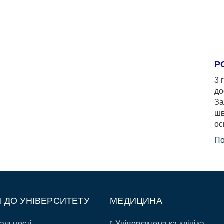
Р
3 
до
За
шв
ос
По
П ДО УНІВЕРСИТЕТУ
МЕДИЦИНА
альності
Університетська клініка