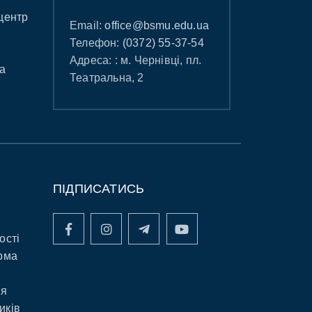
центр
Email:
office@bsmu.edu.ua
Телефон:
(0372) 55-37-54
Адреса: : м. Чернівці, пл.
а
Театральна, 2
ПІДПИСАТИСЬ
ості
рма
ня
иків