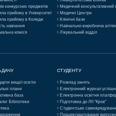
ік конкурсних предметів
Медичний консультативний 
ла прийому в Університет
Медичні Центри
ла прийому в Коледж
Клінічні бази
сть навчання
Навчально-виробнича аптек
альна коміся
Лікувальний відділ
АДАЧУ
СТУДЕНТУ
арти вищої освіти
Розклад занять
льні плани
Електронний журнал успішн
ативна база
Електронна освітня платфо
алог Бібліотеки
Підготовка до ЛІІ “Крок”
отека
Студентське самоврядуван
ародження
Працевлаштування випускн