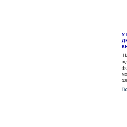
У
Д
К
На
ві
фо
мо
оз
По