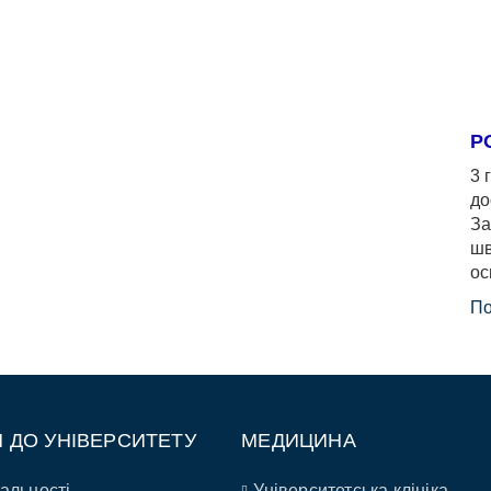
Р
3 
до
За
шв
ос
По
П ДО УНІВЕРСИТЕТУ
МЕДИЦИНА
альності
Університетська клініка