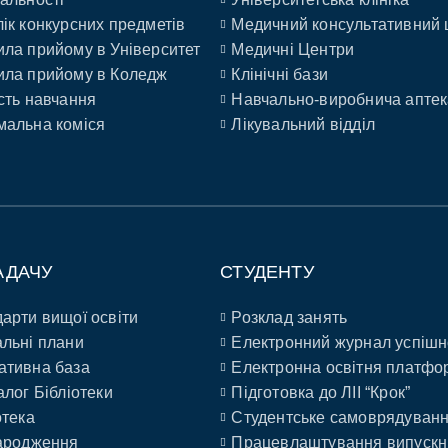
ік конкурсних предметів
Медичний консультативний 
ла прийому в Університет
Медичні Центри
ла прийому в Коледж
Клінічні бази
сть навчання
Навчально-виробнича аптек
альна коміся
Лікувальний відділ
АДАЧУ
СТУДЕНТУ
арти вищої освіти
Розклад занять
льні плани
Електронний журнал успішн
ативна база
Електронна освітня платфо
алог Бібліотеки
Підготовка до ЛІІ “Крок”
отека
Студентське самоврядуван
ародження
Працевлаштування випускн