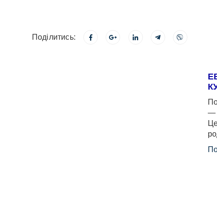
Поділитись:
Е
К
По
— 
Це
ро
По