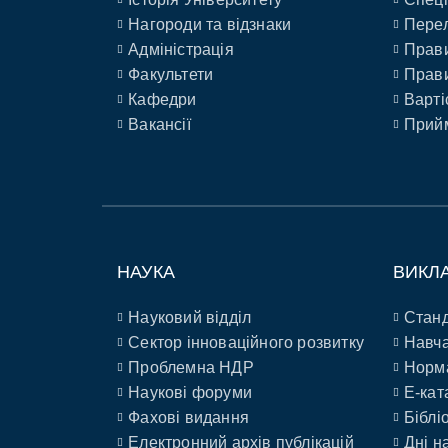
Нагороди та відзнаки
Перел
Адміністрація
Прави
Факультети
Прави
Кафедри
Варті
Вакансії
Прийм
НАУКА
ВИКЛ
Науковий відділ
Станд
Сектор інноваційного розвитку
Навча
Проблемна НДР
Норм
Наукові форуми
E-кат
Фахові видання
Біблі
Електронний архів публікацій
Дні н