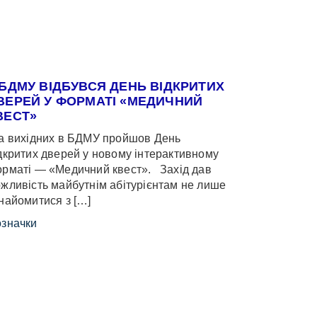
 БДМУ ВІДБУВСЯ ДЕНЬ ВІДКРИТИХ
ВЕРЕЙ У ФОРМАТІ «МЕДИЧНИЙ
ВЕСТ»
 вихідних в БДМУ пройшов День
дкритих дверей у новому інтерактивному
рматі — «Медичний квест». Захід дав
жливість майбутнім абітурієнтам не лише
найомитися з […]
значки