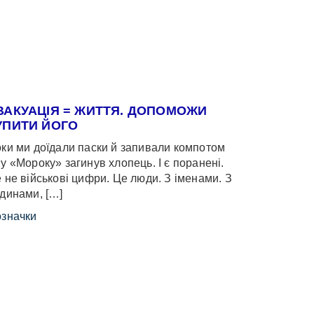
ВАКУАЦІЯ = ЖИТТЯ. ДОПОМОЖИ
УПИТИ ЙОГО
ки ми доїдали паски й запивали компотом
у «Мороку» загинув хлопець. І є поранені.
 не військові цифри. Це люди. З іменами. З
динами, […]
значки