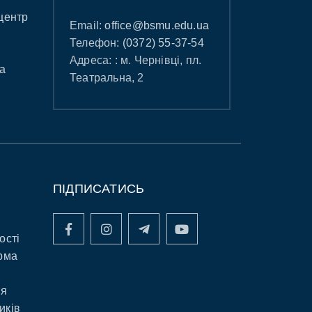
центр
Email:
office@bsmu.edu.ua
Телефон:
(0372) 55-37-54
Адреса: : м. Чернівці, пл.
а
Театральна, 2
ПІДПИСАТИСЬ
ості
рма
ня
иків