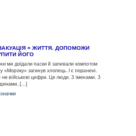
ВАКУАЦІЯ = ЖИТТЯ. ДОПОМОЖИ
УПИТИ ЙОГО
ки ми доїдали паски й запивали компотом
у «Мороку» загинув хлопець. І є поранені.
 не військові цифри. Це люди. З іменами. З
динами, […]
значки