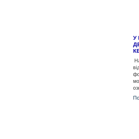
У
Д
К
На
ві
фо
мо
оз
По