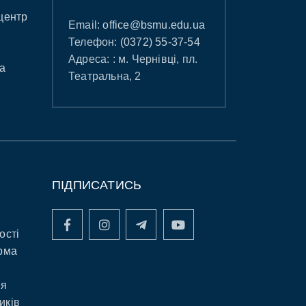
центр
Email:
office@bsmu.edu.ua
Телефон:
(0372) 55-37-54
Адреса: : м. Чернівці, пл.
а
Театральна, 2
ПІДПИСАТИСЬ
ості
рма
ня
иків