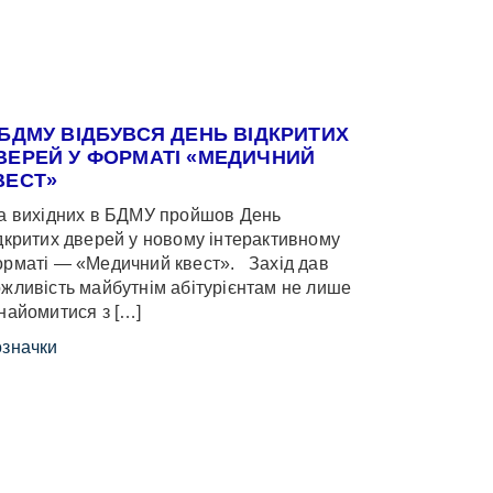
 БДМУ ВІДБУВСЯ ДЕНЬ ВІДКРИТИХ
ВЕРЕЙ У ФОРМАТІ «МЕДИЧНИЙ
ВЕСТ»
 вихідних в БДМУ пройшов День
дкритих дверей у новому інтерактивному
рматі — «Медичний квест». Захід дав
жливість майбутнім абітурієнтам не лише
найомитися з […]
значки