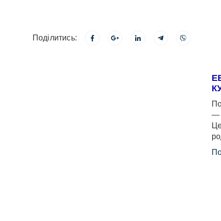
Поділитись:
Е
К
По
— 
Це
ро
По