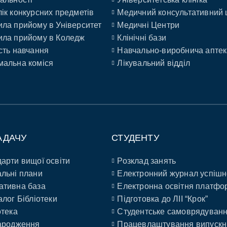
ік конкурсних предметів
Медичний консультативний 
ла прийому в Університет
Медичні Центри
ла прийому в Коледж
Клінічні бази
сть навчання
Навчально-виробнича аптек
альна коміся
Лікувальний відділ
АДАЧУ
СТУДЕНТУ
арти вищої освіти
Розклад занять
льні плани
Електронний журнал успішн
ативна база
Електронна освітня платфо
алог Бібліотеки
Підготовка до ЛІІ “Крок”
отека
Студентське самоврядуван
ародження
Працевлаштування випускн