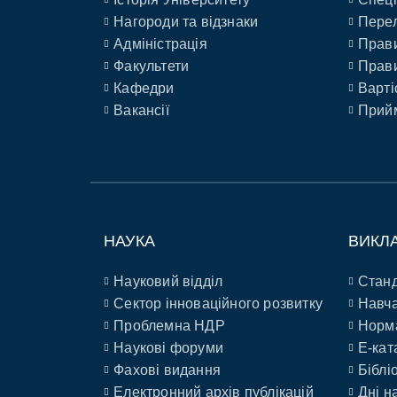
Нагороди та відзнаки
Перел
Адміністрація
Прави
Факультети
Прави
Кафедри
Варті
Вакансії
Прийм
НАУКА
ВИКЛ
Науковий відділ
Станд
Сектор інноваційного розвитку
Навча
Проблемна НДР
Норм
Наукові форуми
E-кат
Фахові видання
Біблі
Електронний архів публікацій
Дні н