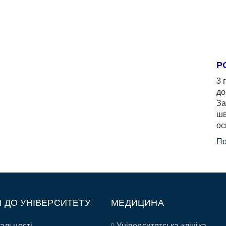
Р
3 
до
За
шв
ос
По
П ДО УНІВЕРСИТЕТУ
МЕДИЦИНА
альності
Університетська клініка