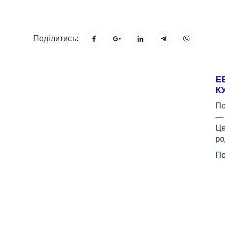
Поділитись:
Е
К
По
— 
Це
ро
По