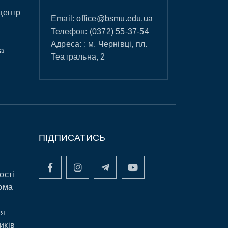
центр
Email:
office@bsmu.edu.ua
Телефон:
(0372) 55-37-54
Адреса: : м. Чернівці, пл.
а
Театральна, 2
ПІДПИСАТИСЬ
ості
рма
ня
иків