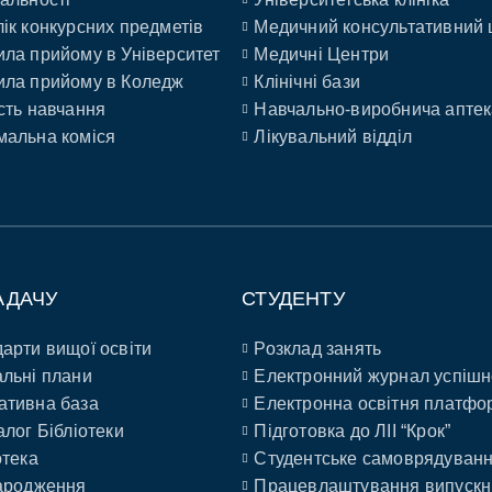
ік конкурсних предметів
Медичний консультативний 
ла прийому в Університет
Медичні Центри
ла прийому в Коледж
Клінічні бази
сть навчання
Навчально-виробнича аптек
альна коміся
Лікувальний відділ
АДАЧУ
СТУДЕНТУ
арти вищої освіти
Розклад занять
льні плани
Електронний журнал успішн
ативна база
Електронна освітня платфо
алог Бібліотеки
Підготовка до ЛІІ “Крок”
отека
Студентське самоврядуван
ародження
Працевлаштування випускн