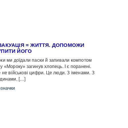
ВАКУАЦІЯ = ЖИТТЯ. ДОПОМОЖИ
УПИТИ ЙОГО
ки ми доїдали паски й запивали компотом
у «Мороку» загинув хлопець. І є поранені.
 не військові цифри. Це люди. З іменами. З
динами, […]
значки