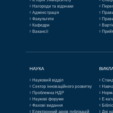
Нагороди та відзнаки
Перел
Адміністрація
Прави
Факультети
Прави
Кафедри
Варті
Вакансії
Прийм
НАУКА
ВИКЛ
Науковий відділ
Станд
Сектор інноваційного розвитку
Навча
Проблемна НДР
Норм
Наукові форуми
E-кат
Фахові видання
Біблі
Електронний архів публікацій
Дні н