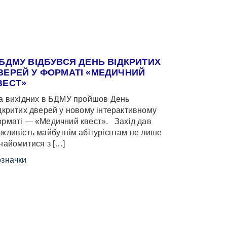
 БДМУ ВІДБУВСЯ ДЕНЬ ВІДКРИТИХ
ВЕРЕЙ У ФОРМАТІ «МЕДИЧНИЙ
ВЕСТ»
 вихідних в БДМУ пройшов День
дкритих дверей у новому інтерактивному
рматі — «Медичний квест». Захід дав
жливість майбутнім абітурієнтам не лише
найомитися з […]
значки