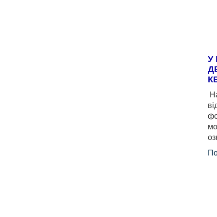
У
Д
К
На
ві
фо
мо
оз
По