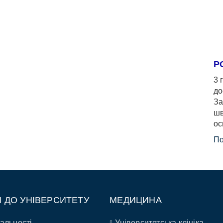
Р
3 
до
За
шв
ос
По
П ДО УНІВЕРСИТЕТУ
МЕДИЦИНА
альності
Університетська клініка