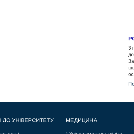
Р
3 
до
За
шв
ос
По
П ДО УНІВЕРСИТЕТУ
МЕДИЦИНА
альності
Університетська клініка