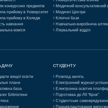
ік конкурсних предметів
Медичний консультативний 
ла прийому в Університет
Медичні Центри
ла прийому в Коледж
Клінічні бази
сть навчання
Навчально-виробнича аптек
альна коміся
Лікувальний відділ
АДАЧУ
СТУДЕНТУ
арти вищої освіти
Розклад занять
льні плани
Електронний журнал успішн
ативна база
Електронна освітня платфо
алог Бібліотеки
Підготовка до ЛІІ “Крок”
отека
Студентське самоврядуван
ародження
Працевлаштування випускн