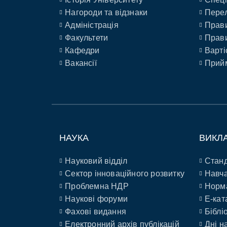
Нагороди та відзнаки
Перел
Адміністрація
Прави
Факультети
Прави
Кафедри
Варті
Вакансії
Прийм
НАУКА
ВИКЛ
Науковий відділ
Станд
Сектор інноваційного розвитку
Навча
Проблемна НДР
Норм
Наукові форуми
E-кат
Фахові видання
Біблі
Електронний архів публікацій
Дні н