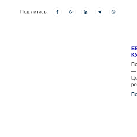
Поділитись:
Е
К
По
— 
Це
ро
По