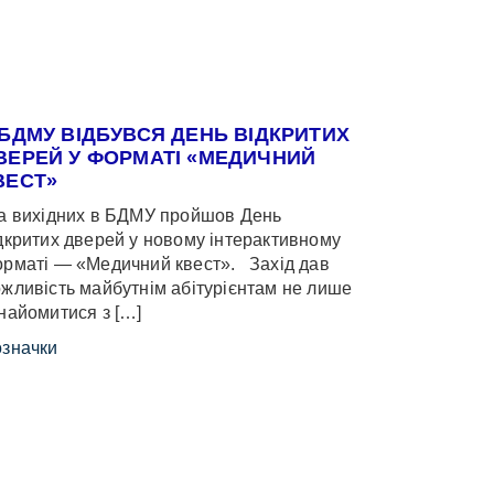
 БДМУ ВІДБУВСЯ ДЕНЬ ВІДКРИТИХ
ВЕРЕЙ У ФОРМАТІ «МЕДИЧНИЙ
ВЕСТ»
 вихідних в БДМУ пройшов День
дкритих дверей у новому інтерактивному
рматі — «Медичний квест». Захід дав
жливість майбутнім абітурієнтам не лише
найомитися з […]
значки