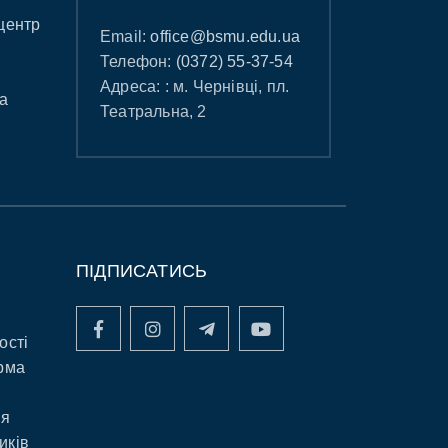
центр
Email:
office@bsmu.edu.ua
Телефон:
(0372) 55-37-54
Адреса: : м. Чернівці, пл.
а
Театральна, 2
ПІДПИСАТИСЬ
ості
рма
ня
иків