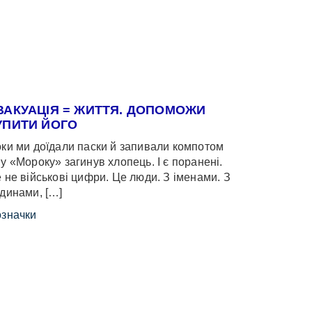
ВАКУАЦІЯ = ЖИТТЯ. ДОПОМОЖИ
УПИТИ ЙОГО
ки ми доїдали паски й запивали компотом
у «Мороку» загинув хлопець. І є поранені.
 не військові цифри. Це люди. З іменами. З
динами, […]
значки