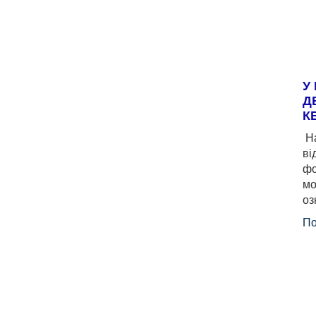
У
Д
К
На
ві
фо
мо
оз
По