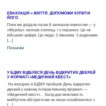
ЕВАКУАЦІЯ = ЖИТТЯ. ДОПОМОЖИ КУПИТИ
ЙОГО
Поки ми доїдали паски й запивали компотом — у
«Мороку» загинув хлопець. І є поранені. Це не
військові цифри. Це люди. З іменами. З родинами,
[…]
Позначки
У БДМУ ВІДБУВСЯ ДЕНЬ ВІДКРИТИХ ДВЕРЕЙ
У ФОРМАТІ «МЕДИЧНИЙ КВЕСТ»
На вихідних в БДМУ пройшов День відкритих
дверей у новому інтерактивному форматі —
«Медичний квест». Захід дав можливість
майбутнім абітурієнтам не лише ознайомитися з
[…]