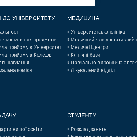
П ДО УНІВЕРСИТЕТУ
МЕДИЦИНА
альності
Університетська клініка
ік конкурсних предметів
Медичний консультативний 
ла прийому в Університет
Медичні Центри
ла прийому в Коледж
Клінічні бази
сть навчання
Навчально-виробнича аптек
альна коміся
Лікувальний відділ
АДАЧУ
СТУДЕНТУ
арти вищої освіти
Розклад занять
льні плани
Електронний журнал успішн