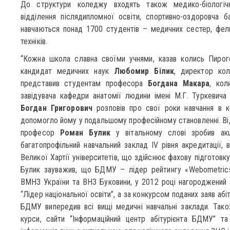
До структури коледжу входять також медико-біологічни
відділення післядипломної освіти, спортивно-оздоровча б
навчаються понад 1700 студентів – медичних сестер, фель
техніків.
“Кожна школа славна своїми учнями, казав колись Пирого
кандидат медичних наук
Любомир Білик
, директор кол
представив студентам професора
Богдана Макара
, кол
завідувача кафедри анатомії людини імені М.Г. Туркевича
Богдан Григорович
розповів про свої роки навчання в к
допомогло йому у подальшому професійному становленні. Від
професор
Роман Булик
у вітальному слові зробив а
багатопрофільний навчальний заклад IV рівня акредитації,
Великої Хартії університетів, що здійснює фахову підготов
Булик зауважив, що БДМУ – лідер рейтингу «Webometrics R
ВМНЗ України та ВНЗ Буковини, у 2012 році нагороджений
“Лідер національної освіти”, а за конкурсом поданих заяв аб
БДМУ випередив всі вищі медичні навчальні заклади. Тако
курси, сайти “Інформаційний центр абітурієнта БДМУ” та