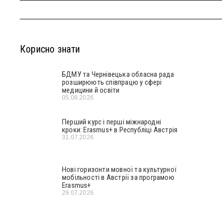
Корисно знати
БДМУ та Чернівецька обласна рада
розширюють співпрацю у сфері
медицини й освіти
05.08.2026
Перший курс і перші міжнародні
кроки: Erasmus+ в Республіці Австрія
31.07.2026
Нові горизонти мовної та культурної
мобільності в Австрії за програмою
Erasmus+
29.07.2026