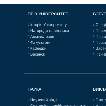
ПРО УНІВЕРСИТЕТ
ВСТУ
Історія Університету
Спеці
Нагороди та відзнаки
Перел
Адміністрація
Прави
Факультети
Прави
Кафедри
Варті
Вакансії
Прийм
НАУКА
ВИКЛ
Науковий відділ
Станд
Сектор інноваційного розвитку
Навча