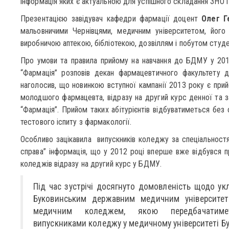
інформація яких є актуальною для успішного складання ЗНО і 
Презентацією завідувач кафедри фармації доцент
Олег Г
мальовничими Чернівцями, медичним університетом, його 
виробничою аптекою, бібліотекою, дозвіллям і побутом студе
Про умови та правила прийому на навчання до БДМУ у 2013
“Фармація” розповів декан фармацевтичного факультету 
наголосив, що новинкою вступної кампанії 2013 року є прийо
молодшого фармацевта, відразу на другий курс денної та з
“Фармація”. Прийом таких абітурієнтів відбуватиметься без 
тестового іспиту з фармакології.
Особливо зацікавила випускників коледжу за спеціальностя
справа” інформація, що у 2012 році вперше вже відбувся п
коледжів відразу на другий курс у БДМУ.
Під час зустрічі досягнуто домовленість щодо ук
Буковинським державним медичним університе
медичним коледжем, якою передбачатиме
випускниками коледжу у медичному університеті Б