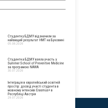
Студентку БДМУ відзначили за
найвищий результат НМТ на Буковині
05.08.2026
Студентка БДМУ взяла участь у
Summer School of Preventive Medicine
за програмою NAWA
30.07.2026
Інтеграція в європейський освітній
простір: досвід участі студента в
мовному інтенсиві Erasmus+ в
Республіці Австрія
29.07.2026