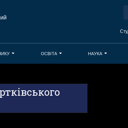
ний
Сту
НИКУ
ОСВІТА
НАУКА
ртківського