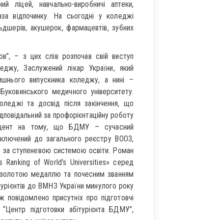
й ліцей, навчально-виробничі аптеки,
аза відпочинку. На сьогодні у коледжі
дшерів, акушерок, фармацевтів, зубних
в”, – з цих слів розпочав свій виступ
еджу, Заслужений лікар України, який
ишнього випускника коледжу, а нині –
 Буковинського медичного університету.
оледжі та досвід після закінчення, що
повідальний за профорієнтаційну роботу
кцент на тому, що БДМУ – сучасний
 включений до загального реєстру ВООЗ,
ку за ступеневою системою освіти. Роман
anking of World’s Universities» серед
 золотою медаллю та почесним званням
ітурієнтів до ВМНЗ України минулого року
ж повідомлено присутніх про підготовчі
 “Центр підготовки абітурієнта БДМУ”,