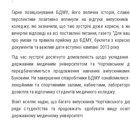
Гарне позиціонування БДМУ, його велична історія, славні
перспективи позитивно вплинули на відгуки випускникі
коледжу, які зазначили, що такі зустрічі дуже корисні, а ж
вичерпні відповіді на всі поставлені питання, газету “Для 
про умови та правила прийому до БДМУ, буклети з корисно
документів та важливі дати вступної кампанії 2013 року.
Під час зустрічі досягнуто домовленість щодо укладання
державним медичним університетом та Чортківським 
передбачатиметься продовження навчання випускникам
Буковини. На завершення співробітники БДМУ ознайомилися 
лекційними та спортивними залами, кабінетами, лабораторі
дозвілля та відпочинку студентів медичного коледжу.
Візит вселяє надію, що багато випускників Чортківського 
ряди студентства та продовжать здобувати вищу осві
державному медичному університеті.