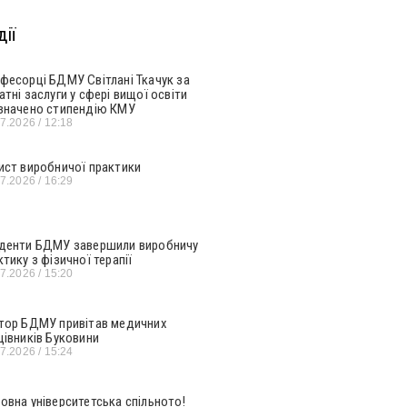
ії
фесорці БДМУ Світлані Ткачук за
атні заслуги у сфері вищої освіти
значено стипендію КМУ
07.2026
12:18
ист виробничої практики
07.2026
16:29
денти БДМУ завершили виробничу
ктику з фізичної терапії
07.2026
15:20
тор БДМУ привітав медичних
цівників Буковини
07.2026
15:24
овна університетська спільното!