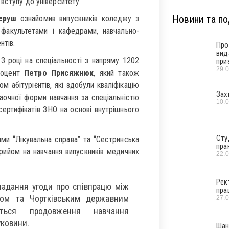
вступу до університету.
Новини та под
еруш
ознайомив випускників коледжу з
факультетами і кафедрами, навчально-
нтів.
Про
вид
 році на спеціальності з напряму 1202
при
29.
доцент
Петро Присяжнюк
, який також
м абітурієнтів, які здобули кваліфікацію
Зах
аочної форми навчання за спеціальністю
10.
сертифікатів ЗНО на основі внутрішнього
Сту
ми “Лікувальна справа” та “Сестринська
пра
рийом на навчання випускників медичних
22.
Рек
ладання угоди про співпрацю між
пра
том та Чортківським державним
27.
ться продовження навчання
уковини.
Шан