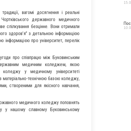
15.
 традиції, вагомі досягнення і реальні
в Чортківського державного медичного
Пос
иве спілкування безцінне. Вони отримали
10.
вашого здоров’я” з детальною інформацією
ю інформацією про університет, перелік
 угоди про співпрацю між Буковинським
державним медичним коледжем, якою
и коледжу у медичному університеті
з матеріально-технічною базою коледжу,
ями, створеними для якісного навчання,
державного медичного коледжу поповнять
ту у нашому славному Буковинському