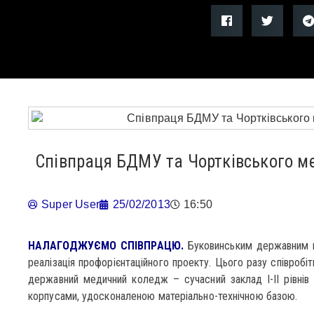
Співпраця БДМУ та Чортківського м
Super User
25/02/2013
16:50
НАЛАГОДЖУЄМО СПІВПРАЦЮ.
Буковинським державним 
реалізація профорієнтаційного проекту. Цього разу співробіт
державний медичний коледж – сучасний заклад І-ІІ рівнів
корпусами, удосконаленою матеріально-технічною базою.