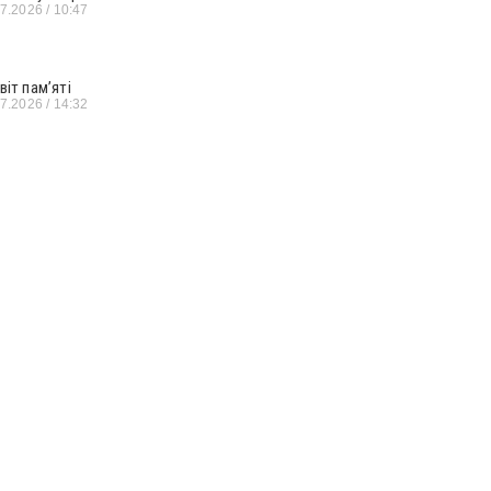
07.2026
10:47
віт пам’яті
07.2026
14:32