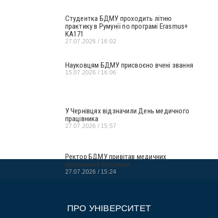
Студентка БДМУ проходить літню
практику в Румунії по програмі Erasmus+
KA171
27.07.2026
16:02
Науковцям БДМУ присвоєно вчені звання
15.07.2026
16:06
У Чернівцях відзначили День медичного
працівника
27.07.2026
15:57
Ректор БДМУ привітав медичних
працівників Буковини
27.07.2026
15:24
ПРО УНІВЕРСИТЕТ