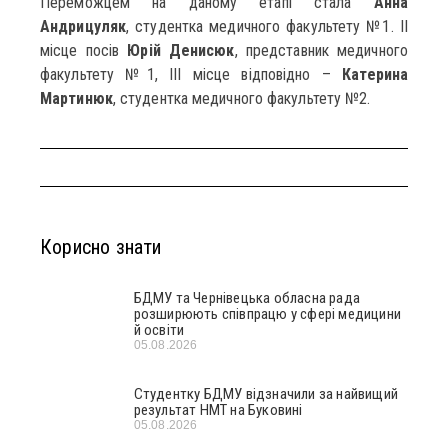
Переможцем на даному етапі стала
Анна
Андрицуляк
, студентка медичного факультету №1. ІІ
місце посів
Юрій Денисюк
, представник медичного
факультету №1, ІІІ місце відповідно –
Катерина
Мартинюк
, студентка медичного факультету №2.
Корисно знати
БДМУ та Чернівецька обласна рада
розширюють співпрацю у сфері медицини
й освіти
05.08.2026
Студентку БДМУ відзначили за найвищий
результат НМТ на Буковині
05.08.2026