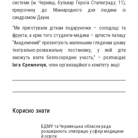
системи (м. Чернівці, бульвар Героїв Сталінграду, 11),
приурочену до Міжнародного дня людини із
синдромом Дауна.
“Ми приготували діткам подаруночки – солодощі та
фрукти, а крім того студенти-медики – артисти палацу
“Академічний” презентують маленьким глядачам цікаву
театрально-розважальну постановку, у якій діти
зможуть взяти безпосередню участь,” – розповідає
Інга Єременчук
, член організаційного комітету акції.
Корисно знати
БДМУ та Чернівецька обласна рада
розширюють співпрацю у сфері медицини
й освіти