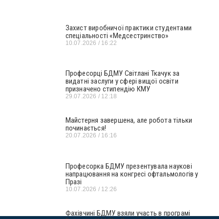
Захист виробничої практики студентами
спеціальності «Медсестринство»
10.07.2026
16:22
Професорці БДМУ Світлані Ткачук за
видатні заслуги у сфері вищої освіти
призначено стипендію КМУ
29.07.2026
12:18
Майстерня завершена, але робота тільки
починається!
20.07.2026
16:16
Професорка БДМУ презентувала наукові
напрацювання на конгресі офтальмологів у
Празі
10.07.2026
12:26
Фахівчині БДМУ взяли участь в програмі