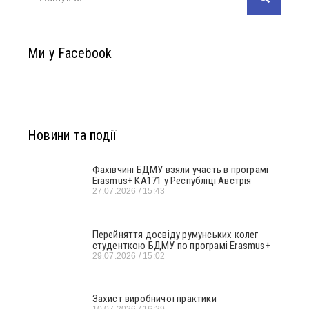
Ми у Facebook
Новини та події
Фахівчині БДМУ взяли участь в програмі
Erasmus+ KA171 у Республіці Австрія
27.07.2026
15:43
Перейняття досвіду румунських колег
студенткою БДМУ по програмі Erasmus+
29.07.2026
15:02
Захист виробничої практики