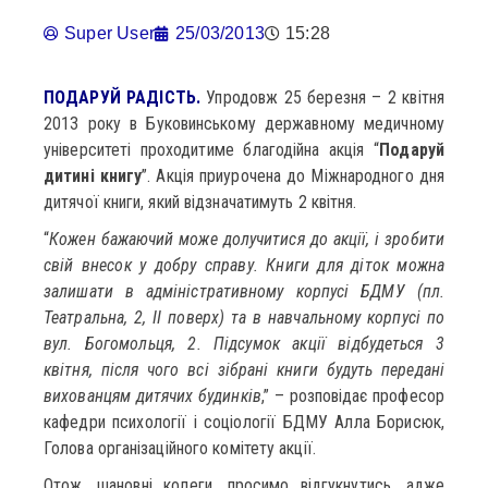
Super User
25/03/2013
15:28
ПОДАРУЙ РАДІСТЬ.
Упродовж 25 березня – 2 квітня
2013 року в Буковинському державному медичному
університеті проходитиме благодійна акція “
Подаруй
дитині книгу
”. Акція приурочена до Міжнародного дня
дитячої книги, який відзначатимуть 2 квітня.
“
Кожен бажаючий може долучитися до акції, і зробити
свій внесок у добру справу. Книги для діток можна
залишати в адміністративному корпусі БДМУ (пл.
Театральна, 2, ІІ поверх) та в навчальному корпусі по
вул. Богомольця, 2. Підсумок акції відбудеться 3
квітня, після чого всі зібрані книги будуть передані
вихованцям дитячих будинків
,” – розповідає професор
кафедри психології і соціології БДМУ Алла Борисюк,
Голова організаційного комітету акції.
Отож, шановні колеги, просимо відгукнутись, адже