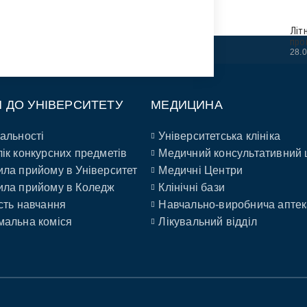
Літ
про
28.
П ДО УНІВЕРСИТЕТУ
МЕДИЦИНА
альності
Університетська клініка
ік конкурсних предметів
Медичний консультативний 
ла прийому в Університет
Медичні Центри
ла прийому в Коледж
Клінічні бази
сть навчання
Навчально-виробнича аптек
альна коміся
Лікувальний відділ