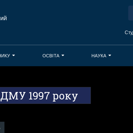
ний
Сту
НИКУ
ОСВІТА
НАУКА
БДМУ 1997 року