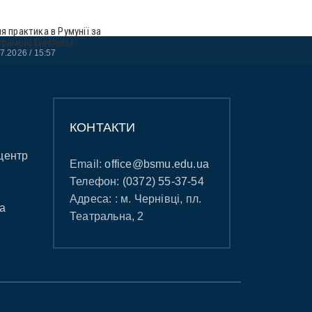
ня практика в Румунії за
грамою Erasmus+
07.2026
15:57
КОНТАКТИ
центр
Email:
office@bsmu.edu.ua
Телефон:
(0372) 55-37-54
Адреса: : м. Чернівці, пл.
а
Театральна, 2