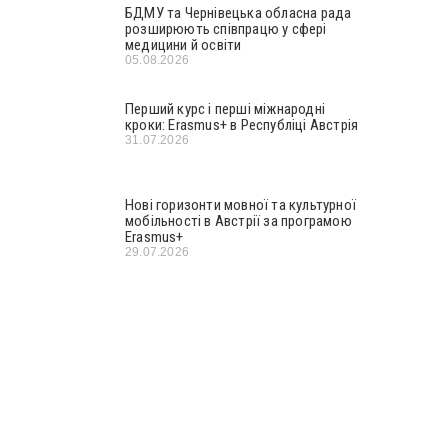
БДМУ та Чернівецька обласна рада
розширюють співпрацю у сфері
медицини й освіти
05.08.2026
Перший курс і перші міжнародні
кроки: Erasmus+ в Республіці Австрія
31.07.2026
Нові горизонти мовної та культурної
мобільності в Австрії за програмою
Erasmus+
29.07.2026