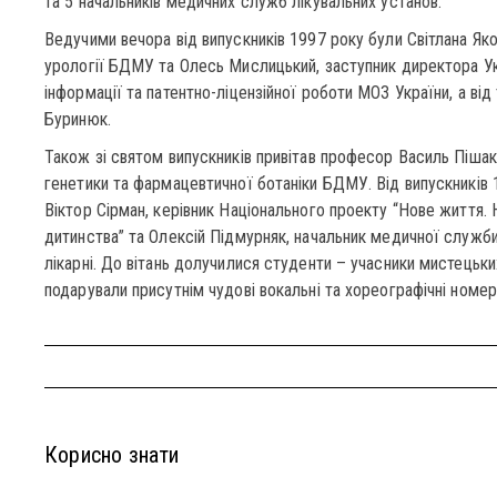
та 5 начальників медичних служб лікувальних установ.
Ведучими вечора від випускників 1997 року були Світлана Яко
урології БДМУ та Олесь Мислицький, заступник директора У
iнформацiї та патентно-лiцензiйної роботи МОЗ України, а ві
Буринюк.
Також зі святом випускників привітав професор Василь Пішак,
генетики та фармацевтичної ботаніки БДМУ. Від випускників 
Віктор Сірман, керівник Національного проекту “Нове життя. 
дитинства” та Олексій Підмурняк, начальник медичної служби
лікарні. До вітань долучилися студенти – учасники мистецьких
подарували присутнім чудові вокальні та хореографічні номер
Корисно знати