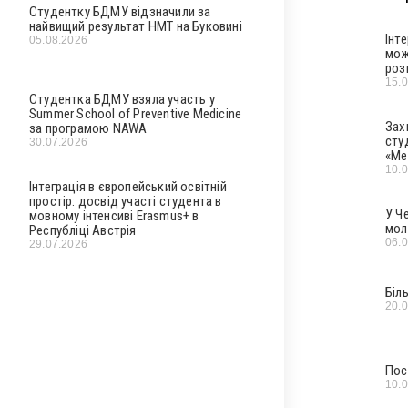
Студентку БДМУ відзначили за
найвищий результат НМТ на Буковині
Інт
05.08.2026
мож
роз
15.
Студентка БДМУ взяла участь у
Summer School of Preventive Medicine
Зах
за програмою NAWA
сту
30.07.2026
«Ме
10.
Інтеграція в європейський освітній
простір: досвід участі студента в
У Ч
мовному інтенсиві Erasmus+ в
мол
Республіці Австрія
06.
29.07.2026
Біл
20.
Пос
10.