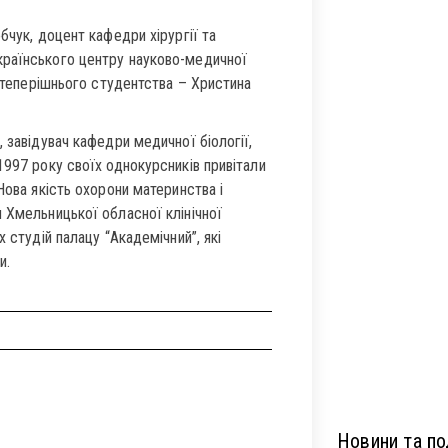
бчук, доцент кафедри хірургії та
країнського центру науково-медичної
д теперішнього студентства – Христина
 завідувач кафедри медичної біології,
1997 року своїх однокурсників привітали
Нова якість охорони материнства і
 Хмельницької обласної клінічної
 студій палацу “Академічний”, які
и.
Новини та под