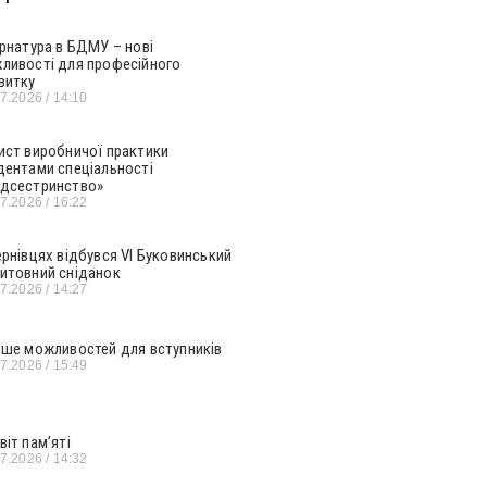
ернатура в БДМУ – нові
ливості для професійного
витку
07.2026
14:10
ист виробничої практики
дентами спеціальності
дсестринство»
07.2026
16:22
ернівцях відбувся VI Буковинський
итовний сніданок
07.2026
14:27
ьше можливостей для вступників
07.2026
15:49
віт пам’яті
07.2026
14:32