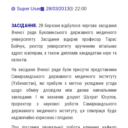
Super User
28/03/2013
22:00
ЗАСІДАННЯ.
28 березня відбулося чергове засідання
Вченої ради Буковинського державного медичного
університету. Засідання відкрив професор Тарас
Бойчук, ректор університету врученням вітальних
адрес ювілярам, а також дипломів кандидатам наук та
патентів.
На засіданні Вченої ради були присутні представники
Самаркандського державного медичного інституту
(Узбекистан), які прибули з метою укладання угоди
щодо обміну досвідом між двома навчальними
закладами. І як зазначив доцент Шухрат Юсупов,
проректор з наукової роботи Самаркандського
державного медичного інституту, ця співпраця буде
надзвичайно корисною і плідною.
Про підсумки лікувальної роботи клінічних кафедр