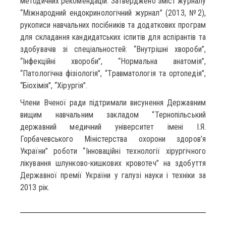
методичних рекомендацій. Затверджено зміст журналу
“Міжнародний ендокринологічний журнал” (2013, №2),
рукописи навчальних посібників та додаткових програм
для складання кандидатських іспитів для аспірантів та
здобувачів зі спеціальностей: “Внутрішні хвороби”,
“Інфекційні хвороби”, “Нормальна анатомія”,
“Патологічна фізіологія”, “Травматологія та ортопедія”,
“Біохімія”, “Хірургія”.
Члени Вченої ради підтримали висунення Державним
вищим навчальним закладом “Тернопільський
державний медичний університет імені І.Я.
Горбачевського Міністерства охорони здоров’я
України” роботи “Інноваційні технології хірургічного
лікування шлунково-кишкових кровотеч” на здобуття
Державної премії України у галузі науки і техніки за
2013 рік.