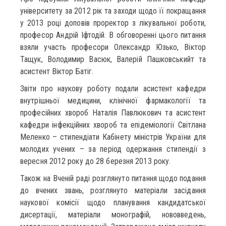
університету за 2012 рік та заходи щодо її покращання
у 2013 році доповів проректор з лікувальної роботи,
професор Андрій Іфтодій. В обговоренні цього питання
взяли участь професори Олександр Юзько, Віктор
Тащук, Володимир Васюк, Валерій Пашковськийт та
асистент Віктор Батіг.
Звіти про наукову роботу подали асистент кафедри
внутрішньої медицини, клінічної фармакології та
професійних хвороб Наталія Павлюкович та асистент
кафедри інфекційних хвороб та епідеміології Світлана
Меленко – стипендіати Кабінету міністрів України для
молодих учених – за період одержання стипендії з
вересня 2012 року до 28 березня 2013 року.
Також на Вченій раді розглянуто питання щодо подання
до вчених звань, розглянуто матеріали засідання
наукової комісії щодо планування кандидатської
дисертації, матеріали монографій, нововведень,