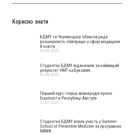
Корисно знати
БДМУ та Чернівецька обласна рада
розширюють співпрацю у сфері медицини
й освіти
05.08.2026
Студентку БДМУ відзначили за найвищий
результат НМТ на Буковині
05.08.2026
Перший курс і перші міжнародні кроки:
Erasmus+ в Республіці Австрія
31.07.2026
Студентка БДМУ взяла участь у Summer
School of Preventive Medicine за програмою
NAWA