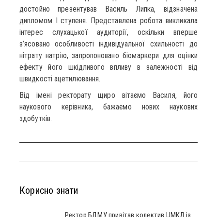
достойно презентував Василь Липка, відзначена
дипломом І ступеня. Представлена робота викликала
інтерес слухацької аудиторії, оскільки вперше
з’ясовано особливості індивідуальної схильності до
нітрату натрію, запропоновано біомаркери для оцінки
ефекту його шкідливого впливу в залежності від
швидкості ацетилювання.
Від імені ректорату щиро вітаємо Василя, його
наукового керівника, бажаємо нових наукових
здобутків.
Корисно знати
Ректор БДМУ привітав колектив ЦМКЛ із