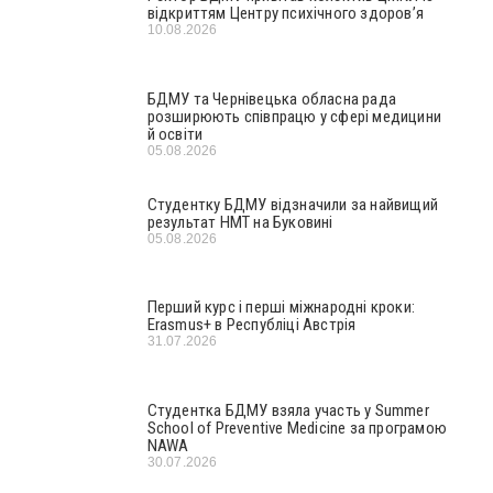
відкриттям Центру психічного здоров’я
10.08.2026
БДМУ та Чернівецька обласна рада
розширюють співпрацю у сфері медицини
й освіти
05.08.2026
Студентку БДМУ відзначили за найвищий
результат НМТ на Буковині
05.08.2026
Перший курс і перші міжнародні кроки:
Erasmus+ в Республіці Австрія
31.07.2026
Студентка БДМУ взяла участь у Summer
School of Preventive Medicine за програмою
NAWA
30.07.2026