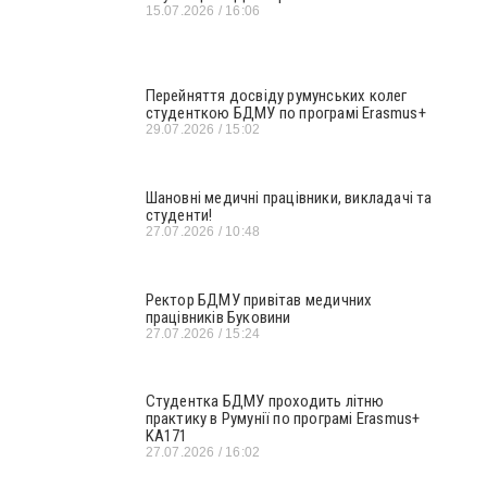
15.07.2026
16:06
Перейняття досвіду румунських колег
студенткою БДМУ по програмі Erasmus+
29.07.2026
15:02
Шановні медичні працівники, викладачі та
студенти!
27.07.2026
10:48
Ректор БДМУ привітав медичних
працівників Буковини
27.07.2026
15:24
Студентка БДМУ проходить літню
практику в Румунії по програмі Erasmus+
KA171
27.07.2026
16:02