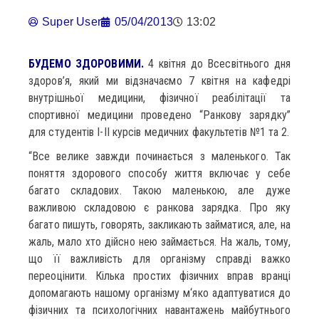
Super User
05/04/2013
13:02
БУДЕМО ЗДОРОВИМИ.
4 квітня до Всесвітнього дня
здоров’я, який ми відзначаємо 7 квітня на кафедрі
внутрішньої медицини, фізичної реабілітації та
спортивної медицини проведено “Ранкову зарядку”
для студентів І-ІІ курсів медичних факультетів №1 та 2.
“Все велике завжди починається з маленького. Так
поняття здорового способу життя включає у себе
багато складових. Такою маленькою, але дуже
важливою складовою є ранкова зарядка. Про яку
багато пишуть, говорять, закликають займатися, але, на
жаль, мало хто дійсно нею займається. На жаль, тому,
що її важливість для організму справді важко
переоцінити. Кілька простих фізичних вправ вранці
допомагають нашому організму м‘яко адаптуватися до
фізичних та психологічних навантажень майбутнього