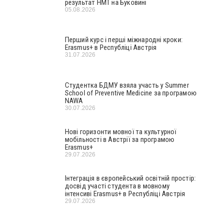
результат НМТ на Буковині
05.08.2026
Перший курс і перші міжнародні кроки:
Erasmus+ в Республіці Австрія
31.07.2026
Студентка БДМУ взяла участь у Summer
School of Preventive Medicine за програмою
NAWA
30.07.2026
Нові горизонти мовної та культурної
мобільності в Австрії за програмою
Erasmus+
29.07.2026
Інтеграція в європейський освітній простір:
досвід участі студента в мовному
інтенсиві Erasmus+ в Республіці Австрія
29.07.2026