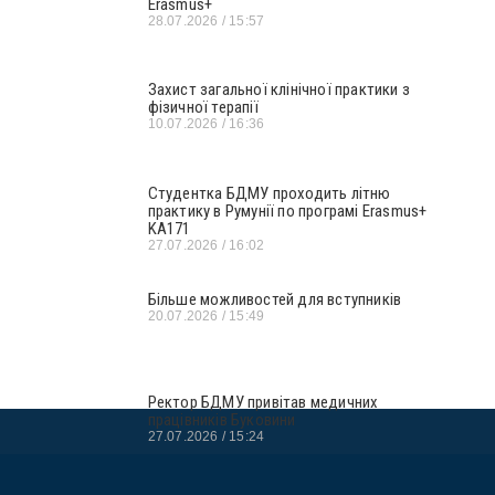
Erasmus+
28.07.2026
15:57
Захист загальної клінічної практики з
фізичної терапії
10.07.2026
16:36
Студентка БДМУ проходить літню
практику в Румунії по програмі Erasmus+
KA171
27.07.2026
16:02
Більше можливостей для вступників
20.07.2026
15:49
Ректор БДМУ привітав медичних
працівників Буковини
27.07.2026
15:24