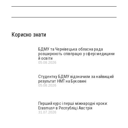
Корисно знати
БДМУ та Чернівецька обласна рада
розширюють співпрацю у сфері медицини
й освіти
05.08.2026
Студентку БДМУ відзначили за найвищий
результат НМТ на Буковині
05.08.2026
Перший курс і перші міжнародні кроки:
Erasmus+ в Республіці Австрія
31.07.2026