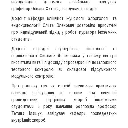
невідкладної допомоги ознайомила присутніх
професор Оксана Хухліна, завідувач кафедри.
Доцент кафедри клінічної імунології, алергології та
ендокринології Ольга Оленович розповіла присутнім
про індивідуальний підхід у роботі куратора іноземних
студентів.
Доцент кафедри акушерства, гінекології та
перинатології Світлана Ясніковська у своєму виступі
висвітлила питання досвіду впровадження незалежного
тестового контролю як складової підсумкового
модульного контролю.
Про рольову гру як спосіб засвоєння практичних
навичок спілкування з хворим при вивченні
пропедевтики внутрішніх хвороб іноземними
студентами 3 року навчання розповіла професор
Тетяна Ілащук, завідувач кафедри пропедевтики
внутрішніх хвороб.