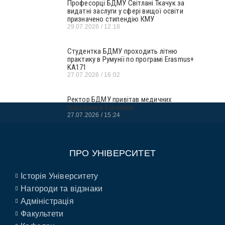
Професорці БДМУ Світлані Ткачук за
видатні заслуги у сфері вищої освіти
призначено стипендію КМУ
29.07.2026
12:18
Студентка БДМУ проходить літню
практику в Румунії по програмі Erasmus+
KA171
27.07.2026
16:02
Ректор БДМУ привітав медичних
працівників Буковини
27.07.2026
15:24
ПРО УНІВЕРСИТЕТ
Історія Університету
Нагороди та відзнаки
Адміністрація
Факультети