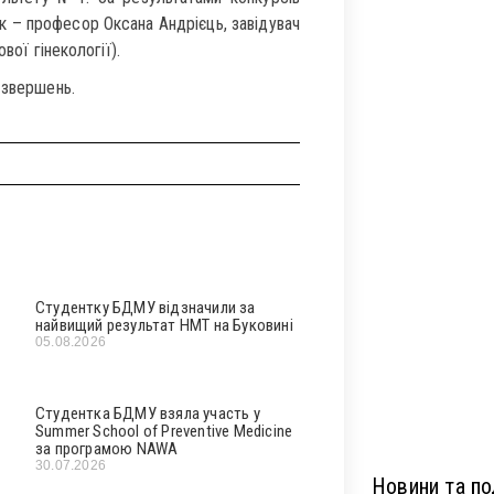
к – професор Оксана Андрієць, завідувач
вої гінекології).
 звершень.
Студентку БДМУ відзначили за
найвищий результат НМТ на Буковині
05.08.2026
Студентка БДМУ взяла участь у
Summer School of Preventive Medicine
за програмою NAWA
30.07.2026
Новини та под