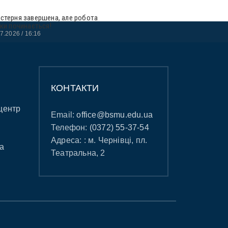
стерня завершена, але робота
ьки починається!
07.2026
16:16
КОНТАКТИ
центр
Email:
office@bsmu.edu.ua
Телефон:
(0372) 55-37-54
Адреса: : м. Чернівці, пл.
а
Театральна, 2