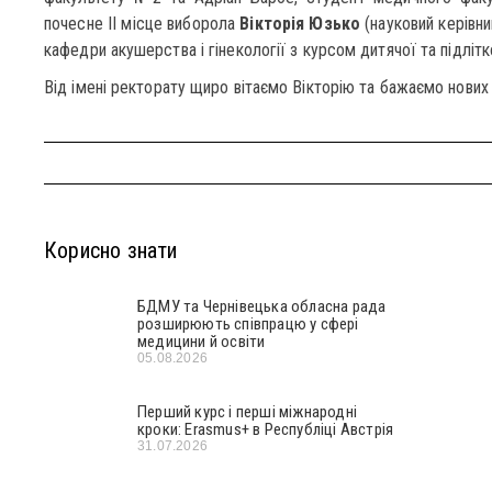
почесне ІІ місце виборола
Вікторія Юзько
(науковий керівни
кафедри акушерства і гінекології з курсом дитячої та підлітко
Від імені ректорату щиро вітаємо Вікторію та бажаємо нових
Корисно знати
БДМУ та Чернівецька обласна рада
розширюють співпрацю у сфері
медицини й освіти
05.08.2026
Перший курс і перші міжнародні
кроки: Erasmus+ в Республіці Австрія
31.07.2026