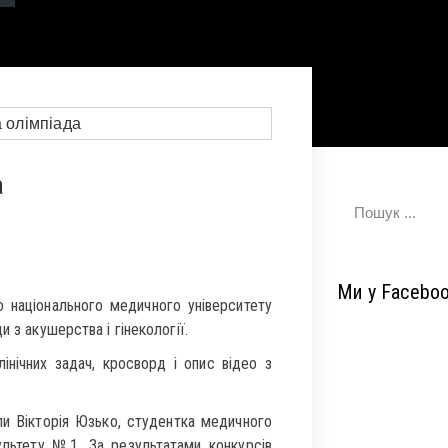
а
Ми у Facebo
о національного медичного університету
 з акушерства і гінекології.
лінічних задач, кросворд і опис відео з
и Вікторія Юзько, студентка медичного
льтету №1. За результатами конкурсів