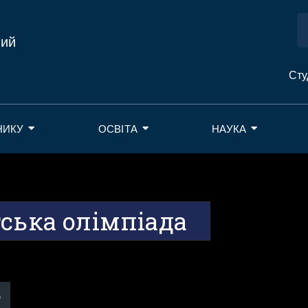
ний
Сту
НИКУ
ОСВІТА
НАУКА
ська олімпіада