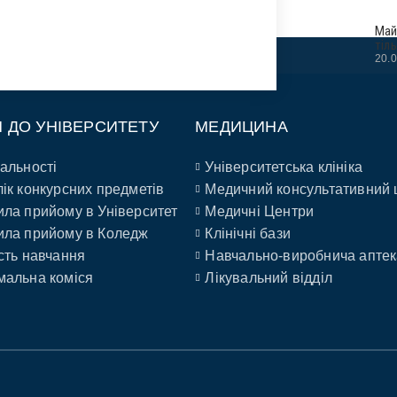
Май
тіл
20.
П ДО УНІВЕРСИТЕТУ
МЕДИЦИНА
альності
Університетська клініка
ік конкурсних предметів
Медичний консультативний 
ла прийому в Університет
Медичні Центри
ла прийому в Коледж
Клінічні бази
сть навчання
Навчально-виробнича аптек
альна коміся
Лікувальний відділ