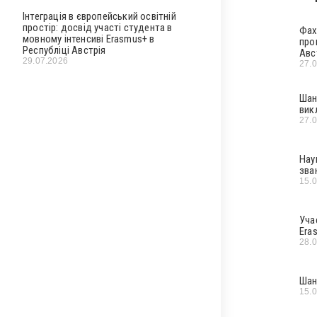
Інтеграція в європейський освітній
простір: досвід участі студента в
Фах
мовному інтенсиві Erasmus+ в
про
Республіці Австрія
Авс
29.07.2026
27.
Шан
вик
27.
Нау
зва
15.
Уча
Era
28.
Шан
15.