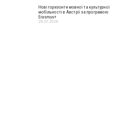
Нові горизонти мовної та культурної
мобільності в Австрії за програмою
Erasmus+
29.07.2026