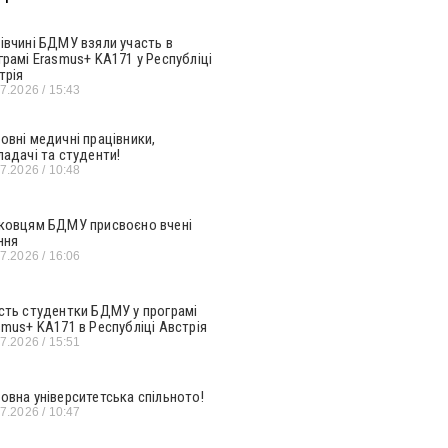
івчині БДМУ взяли участь в
грамі Erasmus+ KA171 у Республіці
трія
07.2026
15:43
овні медичні працівники,
ладачі та студенти!
07.2026
10:48
ковцям БДМУ присвоєно вчені
ння
07.2026
16:06
сть студентки БДМУ у програмі
smus+ KA171 в Республіці Австрія
07.2026
15:51
овна університетська спільното!
07.2026
10:47