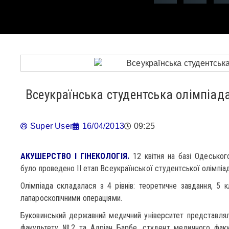
Всеукраїнська студентська олімпіад
Super User
16/04/2013
09:25
АКУШЕРСТВО І ГІНЕКОЛОГІЯ.
12 квітня на базі Одеськог
було проведено ІІ етап Всеукраїнської студентської олімпіади
Олімпіада складалася з 4 рівнів: теоретичне завдання, 5 к
лапароскопічними операціями.
Буковинський державний медичний університет представлял
факультету №2 та Адріан Барбе, студент медичного факу