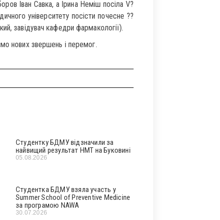
оров Іван Савка, а Ірина Неміш посіла V?
ичного університету посісти почесне ??
ий, завідувач кафедри фармакології).
ємо нових звершень і перемог.
Студентку БДМУ відзначили за
найвищий результат НМТ на Буковині
05.08.2026
Студентка БДМУ взяла участь у
Summer School of Preventive Medicine
за програмою NAWA
30.07.2026