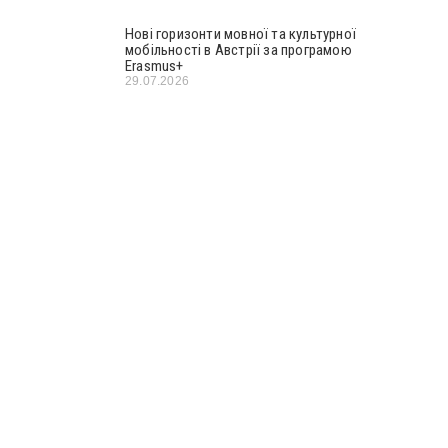
Нові горизонти мовної та культурної
мобільності в Австрії за програмою
Erasmus+
29.07.2026