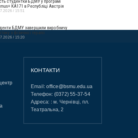
сть студентки БДМУ у програмі
smus+ KA171 в Республіці Австрія
07.2026
15:51
денти БДМУ завершили виробничу
ктику з фізичної терапії
07.2026
15:20
КОНТАКТИ
центр
Email:
office@bsmu.edu.ua
Телефон:
(0372) 55-37-54
Адреса: : м. Чернівці, пл.
а
Театральна, 2