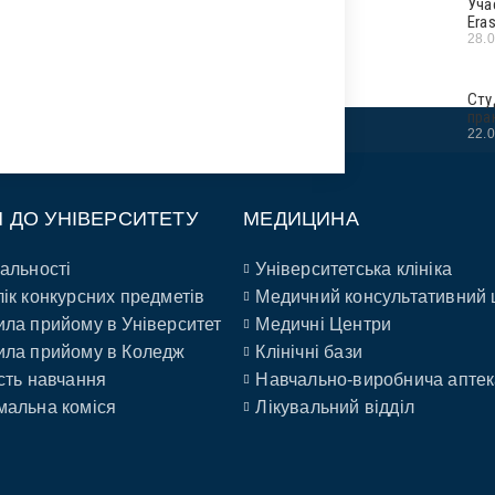
Уча
Era
28.
Сту
пра
22.
П ДО УНІВЕРСИТЕТУ
МЕДИЦИНА
альності
Університетська клініка
ік конкурсних предметів
Медичний консультативний 
ла прийому в Університет
Медичні Центри
ла прийому в Коледж
Клінічні бази
сть навчання
Навчально-виробнича аптек
альна коміся
Лікувальний відділ