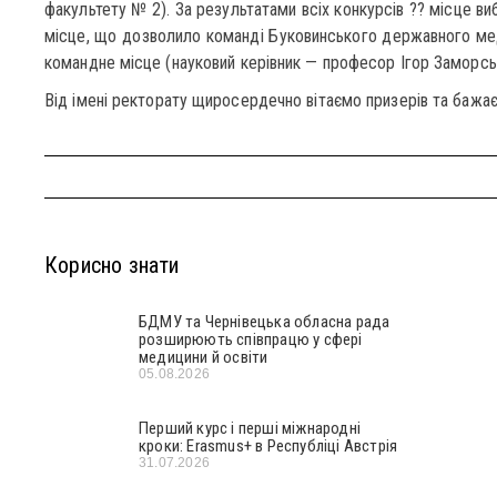
факультету № 2). За результатами всіх конкурсів ?? місце виб
місце, що дозволило команді Буковинського державного мед
командне місце (науковий керівник — професор Ігор Заморськ
Від імені ректорату щиросердечно вітаємо призерів та бажа
Корисно знати
БДМУ та Чернівецька обласна рада
розширюють співпрацю у сфері
медицини й освіти
05.08.2026
Перший курс і перші міжнародні
кроки: Erasmus+ в Республіці Австрія
31.07.2026