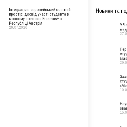
Інтеграція в європейський освітній
Новини та под
простір: досвід участі студента в
мовному інтенсиві Erasmus+ в
Республіці Австрія
У Ч
29.07.2026
мед
27.
Пер
сту
Era
29.
Зах
сту
«Ме
10.
Нау
зва
15.