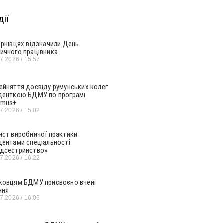
ії
ернівцях відзначили День
ичного працівника
07.2026
15:57
ейняття досвіду румунських колег
денткою БДМУ по програмі
smus+
07.2026
15:02
ист виробничої практики
дентами спеціальності
дсестринство»
07.2026
16:22
ковцям БДМУ присвоєно вчені
ння
07.2026
16:06