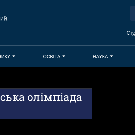
ний
Сту
НИКУ
ОСВІТА
НАУКА
ська олімпіада