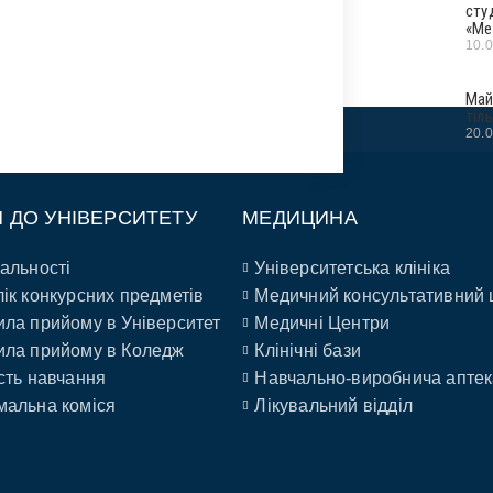
сту
«Ме
10.
Май
тіл
20.
П ДО УНІВЕРСИТЕТУ
МЕДИЦИНА
альності
Університетська клініка
ік конкурсних предметів
Медичний консультативний 
ла прийому в Університет
Медичні Центри
ла прийому в Коледж
Клінічні бази
сть навчання
Навчально-виробнича аптек
альна коміся
Лікувальний відділ