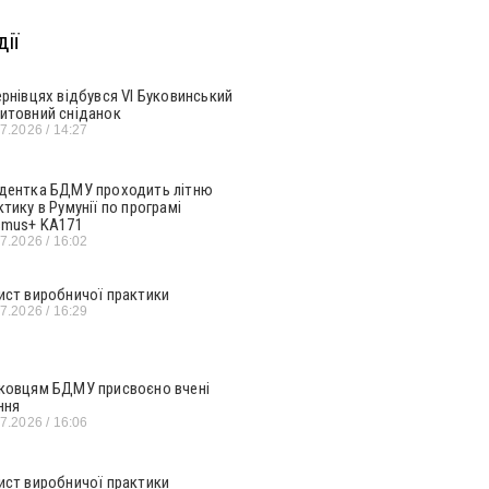
ії
ернівцях відбувся VI Буковинський
итовний сніданок
07.2026
14:27
дентка БДМУ проходить літню
ктику в Румунії по програмі
smus+ KA171
07.2026
16:02
ист виробничої практики
07.2026
16:29
ковцям БДМУ присвоєно вчені
ння
07.2026
16:06
ист виробничої практики