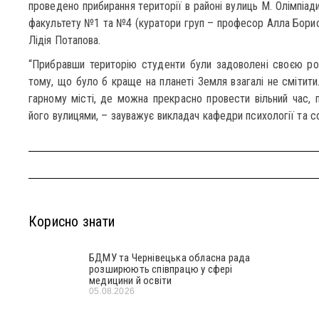
проведено прибирання території в районі вулиць М. Олімпіад
факультету №1 та №4 (куратори груп – професор Алла Борис
Лідія Потапова.
“Прибравши територію студенти були задоволені своєю ро
тому, що було б краще на планеті Земля взагалі не смітити
гарному місті, де можна прекрасно провести вільний час, п
його вулицями, – зауважує викладач кафедри психології та со
Корисно знати
БДМУ та Чернівецька обласна рада
розширюють співпрацю у сфері
медицини й освіти
05.08.2026