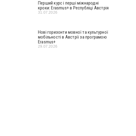
Перший курс і перші міжнародні
кроки: Erasmus+ в Республіці Австрія
31.07.2026
Нові горизонти мовної та культурної
мобільності в Австрії за програмою
Erasmus+
29.07.2026