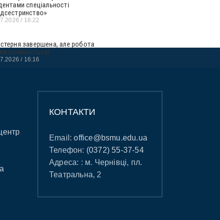
дентами спеціальності
дсестринство»
07.2026
16:22
стерня завершена, але робота
ьки починається!
07.2026
16:16
КОНТАКТИ
центр
Email:
office@bsmu.edu.ua
Телефон:
(0372) 55-37-54
Адреса: : м. Чернівці, пл.
а
Театральна, 2