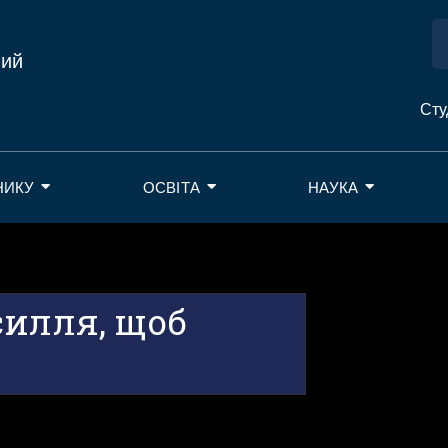
ний
Сту
НИКУ
ОСВІТА
НАУКА
силля, щоб