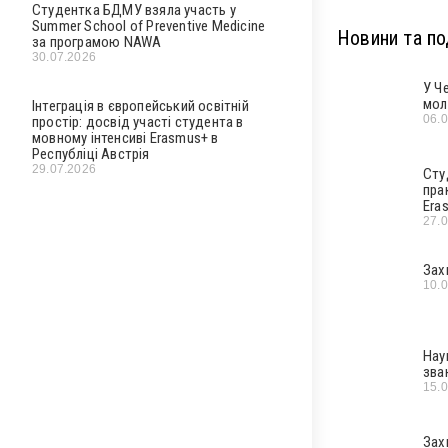
Студентка БДМУ взяла участь у
Summer School of Preventive Medicine
Новини та под
за програмою NAWA
30.07.2026
У Ч
мол
Інтеграція в європейський освітній
06.
простір: досвід участі студента в
мовному інтенсиві Erasmus+ в
Республіці Австрія
29.07.2026
Сту
пра
Era
27.
Зах
10.
Нау
зва
15.
Зах