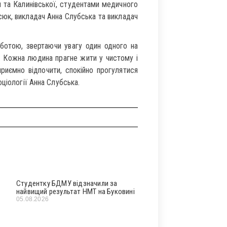
и та Калинівської, студентами медичного
юк, викладач Анна Слубська та викладач
ботою, звертаючи увагу один одного на
. Кожна людина прагне жити у чистому і
риємно відпочити, спокійно прогулятися
ціології Анна Слубська.
Студентку БДМУ відзначили за
найвищий результат НМТ на Буковині
05.08.2026