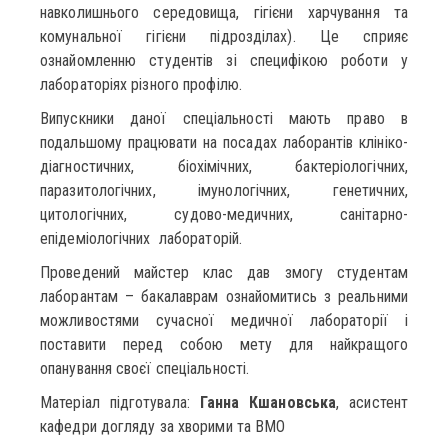
навколишнього середовища, гігієни харчування та
комунальної гігієни підрозділах). Це сприяє
ознайомленню студентів зі специфікою роботи у
лабораторіях різного профілю.
Випускники даної спеціальності мають право в
подальшому працювати на посадах лаборантів клініко-
діагностичних, біохімічних, бактеріологічних,
паразитологічних, імунологічних, генетичних,
цитологічних, судово-медичних, санітарно-
епідеміологічних лабораторій.
Проведений майстер клас дав змогу студентам
лаборантам – бакалаврам ознайомитись з реальними
можливостями сучасної медичної лабораторії і
поставити перед собою мету для найкращого
опанування своєї спеціальності.
Матеріал підготувала:
Ганна Кшановська
, асистент
кафедри догляду за хворими та ВМО