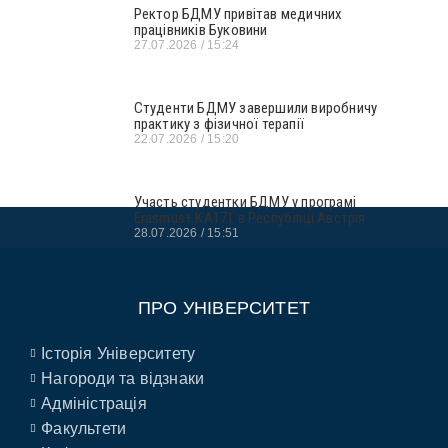
Ректор БДМУ привітав медичних
працівників Буковини
27.07.2026
15:24
Студенти БДМУ завершили виробничу
практику з фізичної терапії
22.07.2026
15:20
Участь студентки БДМУ у програмі
Erasmus+ KA171 в Республіці Австрія
28.07.2026
15:51
ПРО УНІВЕРСИТЕТ
Історія Університету
Нагороди та відзнаки
Адміністрація
Факультети