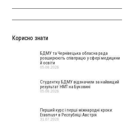
Корисно знати
БДМУ та Чернівецька обласна рада
розширюють співпрацю у сфері медицини
й освіти
05.08.2026
Студентку БДМУ відзначили за найвищий
результат НМТ на Буковині
05.08.2026
Перший курс і перші міжнародні кроки:
Erasmus+ в Республіці Австрія
31.07.2026