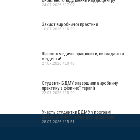
оновленого відділення Кардіоцентру
24.07.2026
17:07
Захист виробничої практики
10.07.2026
16:29
Шановні медичні працівники, викладачі та
студенти!
27.07.2026
10:48
Студенти БДМУ завершили виробничу
практику з фізичної терапії
22.07.2026
15:20
Участь студентки БДМУ у програмі
Erasmus+ KA171 в Республіці Австрія
28.07.2026
15:51