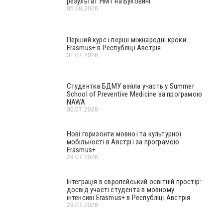
результат НМТ на Буковині
05.08.2026
Перший курс і перші міжнародні кроки:
Erasmus+ в Республіці Австрія
31.07.2026
Студентка БДМУ взяла участь у Summer
School of Preventive Medicine за програмою
NAWA
30.07.2026
Нові горизонти мовної та культурної
мобільності в Австрії за програмою
Erasmus+
29.07.2026
Інтеграція в європейський освітній простір:
досвід участі студента в мовному
інтенсиві Erasmus+ в Республіці Австрія
29.07.2026