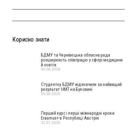
Корисно знати
БДМУ та Чернівецька обласна рада
розширюють співпрацю у сфері медицини
й освіти
05.08.2026
Студентку БДМУ відзначили за найвищий
результат НМТ на Буковині
05.08.2026
Перший курс і перші міжнародні кроки:
Erasmus+ в Республіці Австрія
31.07.2026