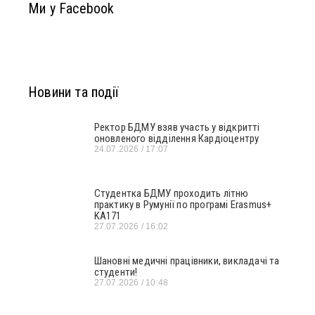
Ми у Facebook
Новини та події
Ректор БДМУ взяв участь у відкритті
оновленого відділення Кардіоцентру
24.07.2026
17:07
Студентка БДМУ проходить літню
практику в Румунії по програмі Erasmus+
KA171
27.07.2026
16:02
Шановні медичні працівники, викладачі та
студенти!
27.07.2026
10:48