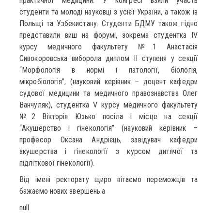
практичної медицини. У конгресі взяли участь
студенти та молоді науковці з усієї України, а також із
Польщі та Узбекистану. Студенти БДМУ також гідно
представили виш на форумі, зокрема студентка ІV
курсу медичного факультету №1 Анастасія
Сивокоровська виборола диплом ІІ ступеня у секції
“Морфологія в нормі і патології, біологія,
мікробіологія”, (науковий керівник – доцент кафедри
судової медицини та медичного правознавства Олег
Ванчуляк), студентка V курсу медичного факультету
№2 Вікторія Юзько посіла І місце на секції
“Акушерство і гінекологія” (науковий керівник –
професор Оксана Андрієць, завідувач кафедри
акушерства і гінекології з курсом дитячої та
підліткової гінекології).
Від імені ректорату щиро вітаємо переможців та
бажаємо нових звершень.a
null