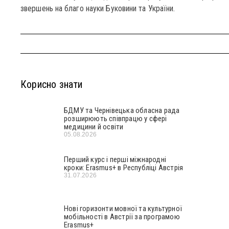
звершень на благо науки Буковини та України.
Корисно знати
БДМУ та Чернівецька обласна рада
розширюють співпрацю у сфері
медицини й освіти
05.08.2026
Перший курс і перші міжнародні
кроки: Erasmus+ в Республіці Австрія
31.07.2026
Нові горизонти мовної та культурної
мобільності в Австрії за програмою
Erasmus+