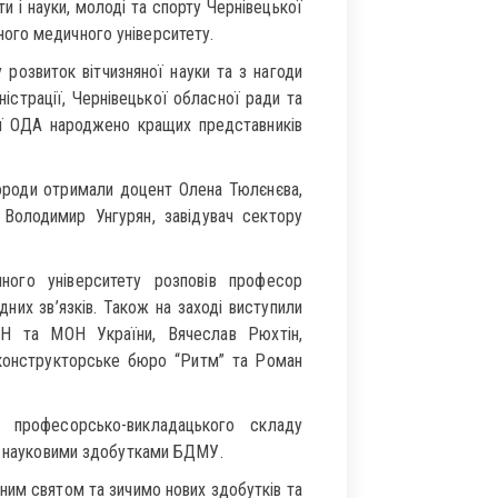
 і науки, молоді та спорту Чернівецької
ого медичного університету.
 розвиток вітчизняної науки та з нагоди
страції, Чернівецької обласної ради та
кої ОДА народжено кращих представників
ороди отримали доцент Олена Тюлєнєва,
Володимир Унгурян, завідувач сектору
ного університету розповів професор
них зв’язків. Також на заході виступили
АН та МОН України, Вячеслав Рюхтін,
конструкторське бюро “Ритм” та Роман
 професорсько-викладацького складу
 з науковими здобутками БДМУ.
йним святом та зичимо нових здобутків та