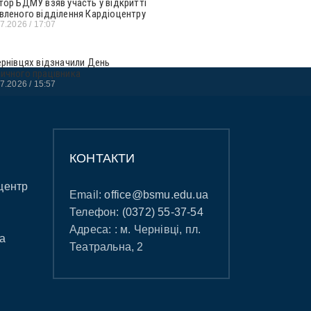
тор БДМУ взяв участь у відкритті
вленого відділення Кардіоцентру
07.2026
17:07
ернівцях відзначили День
ичного працівника
07.2026
15:57
КОНТАКТИ
центр
Email:
office@bsmu.edu.ua
Телефон:
(0372) 55-37-54
Адреса: : м. Чернівці, пл.
а
Театральна, 2