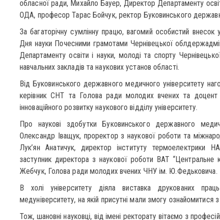
обласної ради, Михайло Бауер, Директор Департаменту освіти
ОДА, професор Тарас Бойчук, ректор Буковинського державн
За багаторічну сумлінну працю, вагомий особистий внесок у
Дня науки Почесними грамотами Чернівецької облдержадміні
Департаменту освіти і науки, молоді та спорту Чернівець
навчальних закладів та наукових установ області.
Від Буковинського державного медичного університету наг
керівник СНТ та Голова ради молодих вчених та доцент 
інноваційного розвитку наукового відділу університету.
Про наукові здобутки Буковинського державного медич
Олександр Іващук, проректор з наукової роботи та міжнарод
Лук’ян Анатичук, директор інституту термоелектрики Н
заступник директора з наукової роботи ВАТ “Центральне 
Жебчук, Голова ради молодих вчених ЧНУ ім. Ю.Федьковича.
В холі університету діяла виставка друкованих праць
медуніверситету, на якій присутні мали змогу ознайомитися
Тож, шановні науковці, від імені ректорату вітаємо з професі