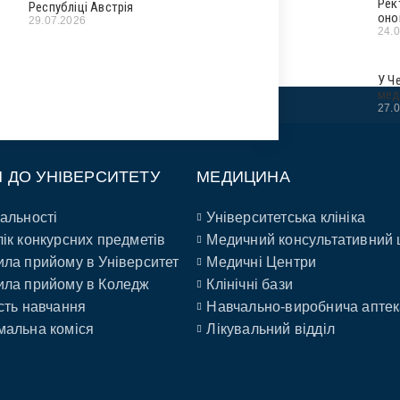
Рек
Республіці Австрія
оно
29.07.2026
24.
У Ч
мед
27.
П ДО УНІВЕРСИТЕТУ
МЕДИЦИНА
альності
Університетська клініка
ік конкурсних предметів
Медичний консультативний 
ла прийому в Університет
Медичні Центри
ла прийому в Коледж
Клінічні бази
сть навчання
Навчально-виробнича аптек
альна коміся
Лікувальний відділ