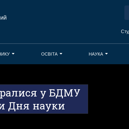
ний
Сту
НИКУ
ОСВІТА
НАУКА
бралися у БДМУ
ди Дня науки