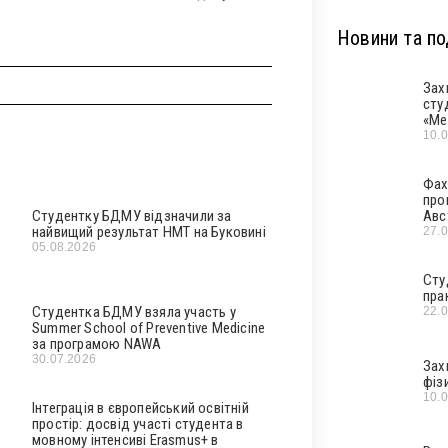
Новини та под
Зах
сту
«Ме
10.
Фах
про
Студентку БДМУ відзначили за
Авс
найвищий результат НМТ на Буковині
27.
05.08.2026
Сту
пра
Студентка БДМУ взяла участь у
22.
Summer School of Preventive Medicine
за програмою NAWA
30.07.2026
Зах
фіз
10.
Інтеграція в європейський освітній
простір: досвід участі студента в
мовному інтенсиві Erasmus+ в