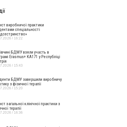
ії
ист виробничої практики
дентами спеціальності
дсестринство»
07.2026
16:22
івчині БДМУ взяли участь в
грамі Erasmus+ KA171 у Республіці
трія
07.2026
15:43
денти БДМУ завершили виробничу
ктику з фізичної терапії
07.2026
15:20
ист загальної клінічної практики з
ичної терапії
07.2026
16:36