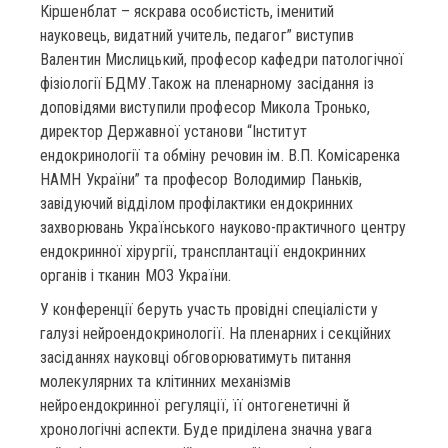
Кіршенблат – яскрава особистість, іменитий
науковець, видатний учитель, педагог” виступив
Валентин Мислицький, професор кафедри патологічної
фізіології БДМУ.Також на пленарному засідання із
доповідями виступили професор Микола Тронько,
директор Державної установи “Інститут
ендокринології та обміну речовин ім. В.П. Комісаренка
НАМН України” та професор Володимир Паньків,
завідуючий відділом профілактики ендокринних
захворювань Українського науково-практичного центру
ендокринної хірургії, трансплантації ендокринних
органів і тканин МОЗ України.
У конференції беруть участь провідні спеціалісти у
галузі нейроендокринології. На пленарних і секційних
засіданнях науковці обговорюватимуть питання
молекулярних та клітинних механізмів
нейроендокринної регуляції, її онтогенетичні й
хронологічні аспекти. Буде приділена значна увага