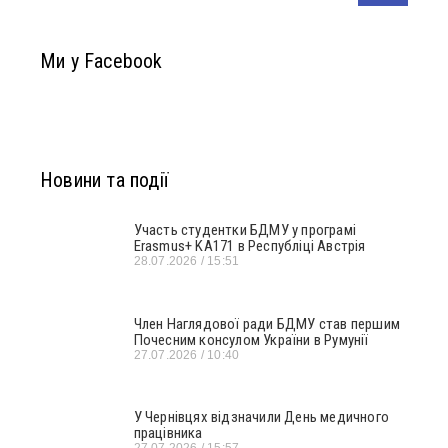
Ми у Facebook
Новини та події
Участь студентки БДМУ у програмі
Erasmus+ KA171 в Республіці Австрія
28.07.2026
15:51
Член Наглядової ради БДМУ став першим
Почесним консулом України в Румунії
27.07.2026
10:40
У Чернівцях відзначили День медичного
працівника