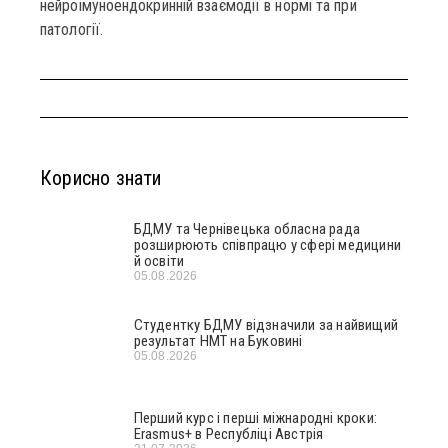
нейроімуноендокринній взаємодії в нормі та при
патології.
Корисно знати
БДМУ та Чернівецька обласна рада
розширюють співпрацю у сфері медицини
й освіти
05.08.2026
Студентку БДМУ відзначили за найвищий
результат НМТ на Буковині
05.08.2026
Перший курс і перші міжнародні кроки:
Erasmus+ в Республіці Австрія