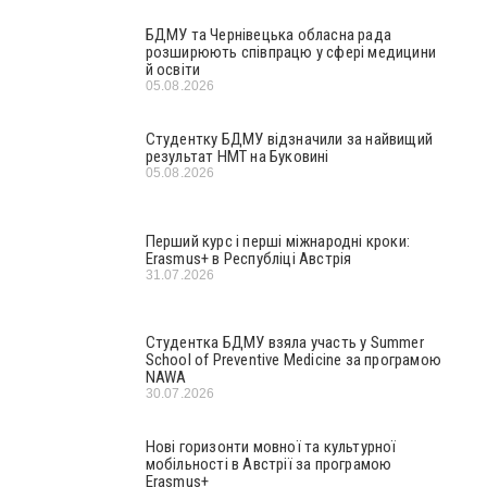
БДМУ та Чернівецька обласна рада
розширюють співпрацю у сфері медицини
й освіти
05.08.2026
Студентку БДМУ відзначили за найвищий
результат НМТ на Буковині
05.08.2026
Перший курс і перші міжнародні кроки:
Erasmus+ в Республіці Австрія
31.07.2026
Студентка БДМУ взяла участь у Summer
School of Preventive Medicine за програмою
NAWA
30.07.2026
Нові горизонти мовної та культурної
мобільності в Австрії за програмою
Erasmus+