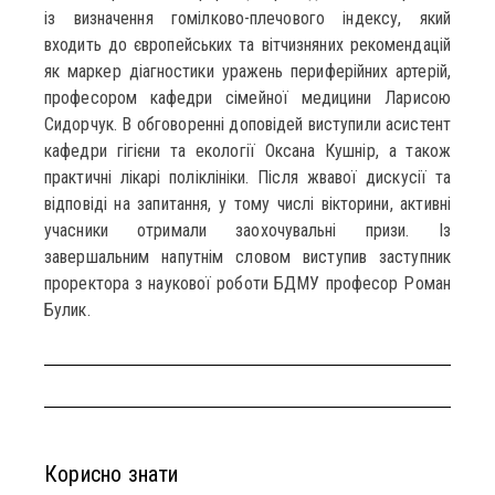
із визначення гомілково-плечового індексу, який
входить до європейських та вітчизняних рекомендацій
як маркер діагностики уражень периферійних артерій,
професором кафедри сімейної медицини Ларисою
Сидорчук. В обговоренні доповідей виступили асистент
кафедри гігієни та екології Оксана Кушнір, а також
практичні лікарі поліклініки. Після жвавої дискусії та
відповіді на запитання, у тому числі вікторини, активні
учасники отримали заохочувальні призи. Із
завершальним напутнім словом виступив заступник
проректора з наукової роботи БДМУ професор Роман
Булик.
Корисно знати