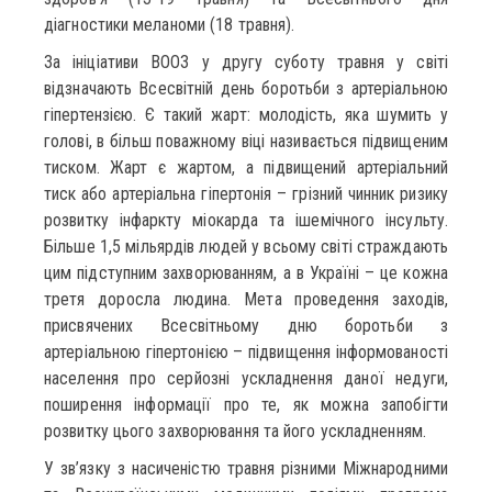
діагностики меланоми (18 травня).
За ініціативи ВООЗ у другу суботу травня у світі
відзначають Всесвітній день боротьби з артеріальною
гіпертензією. Є такий жарт: молодість, яка шумить у
голові, в більш поважному віці називається підвищеним
тиском. Жарт є жартом, а підвищений артеріальний
тиск або артеріальна гіпертонія – грізний чинник ризику
розвитку інфаркту міокарда та ішемічного інсульту.
Більше 1,5 мільярдів людей у всьому світі страждають
цим підступним захворюванням, а в Україні – це кожна
третя доросла людина. Мета проведення заходів,
присвячених Всесвітньому дню боротьби з
артеріальною гіпертонією – підвищення інформованості
населення про серйозні ускладнення даної недуги,
поширення інформації про те, як можна запобігти
розвитку цього захворювання та його ускладненням.
У зв’язку з насиченістю травня різними Міжнародними