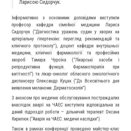
Ларисою Сидорчук.
Інформативно з основними доповідями виступили
професор кафедри сімейної медицини Лариса
Сидорчук (“Діагностика уражень судин у хворих на
артеріальну гіпертензію: перегляд рекомендацій та
клінічного протоколу”), доцент кафедри внутрішньої
медицини, клінічної фармакології та професійних
хвороб Тамара Чурсіна (“Лікарські засоби і
репродуктивна функція. Фармакотерапія при
вагітності”) та лікар-онколог обласного онкологічного
диспансеру Олександр Куцак (“До Всесвітнього дня
виявлення меланоми. Дерматоскопія”).
З анонсом про медичне обслуговування постраждалих
внаслідок аварії на ЧАЕС виступила відповідальна за
даний підрозділ роботи – дільничий терапевт Оксана
Кирилюк (“Аварія на ЧАЕС: медичні наслідки”).
Також в рамках конференції проведено майстер-клас