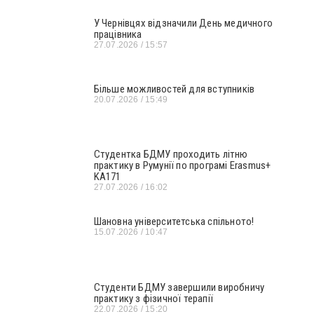
У Чернівцях відзначили День медичного
працівника
27.07.2026
15:57
Більше можливостей для вступників
20.07.2026
15:49
Студентка БДМУ проходить літню
практику в Румунії по програмі Erasmus+
KA171
27.07.2026
16:02
Шановна університетська спільното!
15.07.2026
10:47
Студенти БДМУ завершили виробничу
практику з фізичної терапії
22.07.2026
15:20