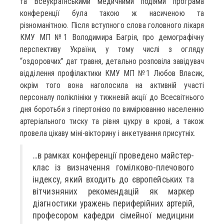
та Всеукраїнськими медичними подіями програма
конференції була такою ж насиченою та
різноманітною. Після вступного слова головного лікаря
КМУ МП №1 Володимира Багрія, про демографічну
перспективу України, у тому числі з огляду
“оздоровчих” дат травня, детально розповіла завідувач
відділення профілактики КМУ МП №1 Любов Власик,
окрім того вона наголосила на активній участі
персоналу поліклініки у тижневій акції до Всесвітнього
дня боротьби з гіпертонією по вимірюванню населенню
артеріального тиску та рівня цукру в крові, а також
провела цікаву міні-вікторину і анкетування присутніх.
…в рамках конференції проведено майстер-
клас із визначення гомілково-плечового
індексу, який входить до європейських та
вітчизняних рекомендацій як маркер
діагностики уражень периферійних артерій,
професором кафедри сімейної медицини