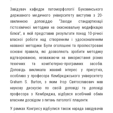
Завідувач кафедри патоморфології Буковинського
державного медичного університету виступив з 20-
хвилинною доповіддю “Заходи стандартизації
гістохімічної методики на окиснювальну модифікацію
білків”, в якій представив результати понад 10-річної
власної роботи над створенням і удосконаленням
названої методики. Були оголошені та проілюстровані
основні правила, які дозволяють зробити методику
відтворюваною, незважаючи на використання різних
технічних та комп’ютерно-програмних засобів.
Доповідь викликала жвавий інтерес у присутніх,
особливо у професора Кембриджського університету
Graham S. Burton, з яким Ігор Святославович мав
наукову дискусію по своїй доповіді та доповіді
професора з Кембриджа, відбувся всебічний обмін
власним досвідом з питань патології плаценти.
У рамках Конгресу відбулися також нарада завідувачів