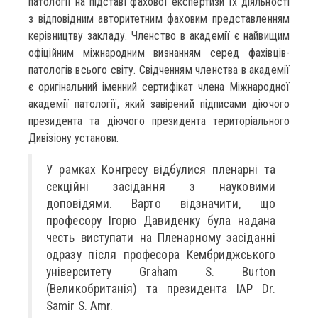
патології на підставі фахової експертизи їх діяльності
з відповідним авторитетним фаховим представленням
керівництву закладу. Членство в академії є найвищим
офіційним міжнародним визнанням серед фахівців-
патологів всього світу. Свідченням членства в академії
є оригінальний іменний сертифікат члена Міжнародної
академії патології, який завірений підписами діючого
президента та діючого президента територіального
Дивізіону установи.
У рамках Конгресу відбулися пленарні та
секційні засідання з науковими
доповідями. Варто відзначити, що
професору Ігорю Давиденку була надана
честь виступати на Пленарному засіданні
одразу після професора Кембриджського
університету Graham S. Burton
(Великобританія) та президента IAP Dr.
Samir S. Amr.