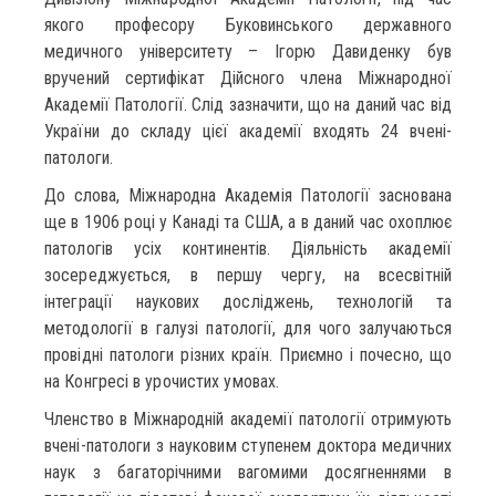
якого професору Буковинського державного
медичного університету – Ігорю Давиденку був
вручений сертифікат Дійсного члена Міжнародної
Академії Патології. Слід зазначити, що на даний час від
України до складу цієї академії входять 24 вчені-
патологи.
До слова, Міжнародна Академія Патології заснована
ще в 1906 році у Канаді та США, а в даний час охоплює
патологів усіх континентів. Діяльність академії
зосереджується, в першу чергу, на всесвітній
інтеграції наукових досліджень, технологій та
методології в галузі патології, для чого залучаються
провідні патологи різних країн. Приємно і почесно, що
на Конгресі в урочистих умовах.
Членство в Міжнародній академії патології отримують
вчені-патологи з науковим ступенем доктора медичних
наук з багаторічними вагомими досягненнями в