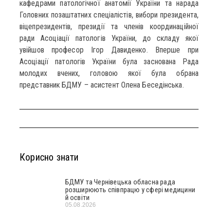
кафедрами патологічної анатомії України та нарада
Головних позаштатних спеціалістів, вибори президента,
віцепрезидентів, президії та членів координаційної
ради Асоціації патологів України, до складу якої
увійшов професор Ігор Давиденко. Вперше при
Асоціації патологів України була заснована Рада
молодих вчених, головою якої була обрана
представник БДМУ – асистент Олена Беседінська.
Корисно знати
БДМУ та Чернівецька обласна рада
розширюють співпрацю у сфері медицини
й освіти
05.08.2026