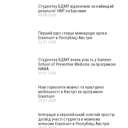
Студентку БДМУ відзначили за найвищий
результат НМТ на Буковині
05.08.2026
Перший курс і перші міжнародні кроки:
Erasmus+ в Республіці Австрія
31.07.2026
Студентка БДМУ взяла участь у Summer
School of Preventive Medicine за програмою
NAWA
30.07.2026
Нові горизонти мовної та культурної
мобільності в Австрії за програмою
Erasmus+
29.07.2026
Інтеграція в європейський освітній простір:
досвід участі студента в мовному
інтенсиві Erasmus+ в Республіці Австрія