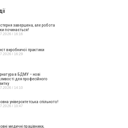
ії
стерня завершена, але робота
ьки починається!
07.2026
16:16
ист виробничої практики
07.2026
16:29
ернатура в БДМУ – нові
ливості для професійного
витку
07.2026
14:10
овна університетська спільното!
07.2026
10:47
овні медичні працівники,