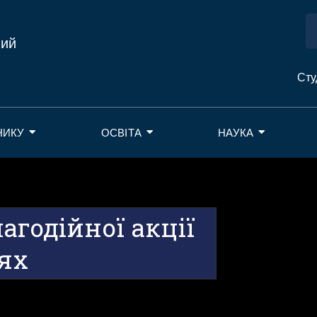
ний
Сту
НИКУ
ОСВІТА
НАУКА
агодійної акції
цях