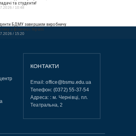
ладачі та студенти!
07.2026
10:48
денти БДМУ завершили виробничу
ктику з фізичної терапії
07.2026
15:20
КОНТАКТИ
центр
Email:
office@bsmu.edu.ua
Телефон:
(0372) 55-37-54
Адреса: : м. Чернівці, пл.
а
Театральна, 2