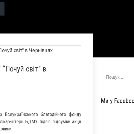
 “Почуй світ” в
Ми у Facebo
ор Всеукраїнського благодійного фонду
лікар-інтерн БДМУ підвів підсумки акції
ковини.