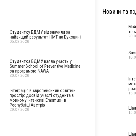
Новини та под
Май
тіл
Студентку БДМУ відзначили за
20.
найвищий результат НМТ на Буковині
05.08.2026
Зах
10.
Студентка БДМУ взяла участь у
Summer School of Preventive Medicine
за програмою NAWA
30.07.2026
Інт
мож
роз
Інтеграція в європейський освітній
15.
простір: досвід участі студента в
мовному інтенсиві Erasmus+ в
Республіці Австрія
Шан
29.07.2026
15.
Шан