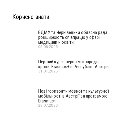
Корисно знати
БДМУ та Чернівецька обласна рада
розширюють співпрацю у сфері
медицини й освіти
05.08.2026
Перший курс і перші міжнародні
кроки: Erasmus+ в Республіці Австрія
31.07.2026
Нові горизонти мовної та культурної
мобільності в Австрії за програмою
Erasmus+
29.07.2026