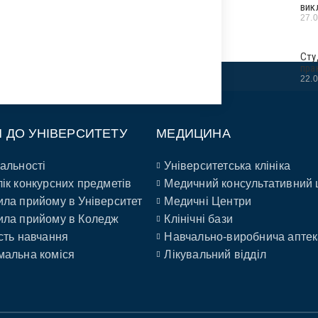
вик
27.
Сту
пра
22.
П ДО УНІВЕРСИТЕТУ
МЕДИЦИНА
альності
Університетська клініка
ік конкурсних предметів
Медичний консультативний 
ла прийому в Університет
Медичні Центри
ла прийому в Коледж
Клінічні бази
сть навчання
Навчально-виробнича аптек
альна коміся
Лікувальний відділ