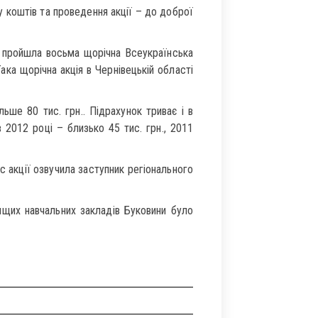
у коштів та проведення акції – до доброї
і пройшла восьма щорічна Всеукраїнська
Така щорічна акція в Чернівецькій області
ьше 80 тис. грн.. Підрахунок триває і в
2012 році – близько 45 тис. грн., 2011
ас акції озвучила заступник регіонального
вищих навчальних закладів Буковини було