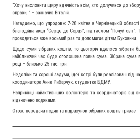
“Хочу висловити щиру вдячність всім, хто долучився до збор
справи, ” – зазначив Віталій.
Нагадаємо, що упродовж 7-28 квітня в Чернівецькій област
благодійна акції “Серце до Серця”, під гаслом “Почуй світ”. 
проводиться вже восьмий раз та допомагає дітям Буковини.
Щодо суми зібраних коштів, то цьогоріч вдалося зібрати біл
найближчий час буде оголошена повна сума. Зібрана сума в 
році – близько 25 тис. грн.
Недоліки та хороші задуми, ідеї котрі були реалізовані під ч
координатора Анна Рибарчук, студентка БДМУ.
Наприкінці найактивніших волонтерів та координаторів від 
відзначено подяками.
Отож, передача подяк та підрахунок зібраних коштів триває.