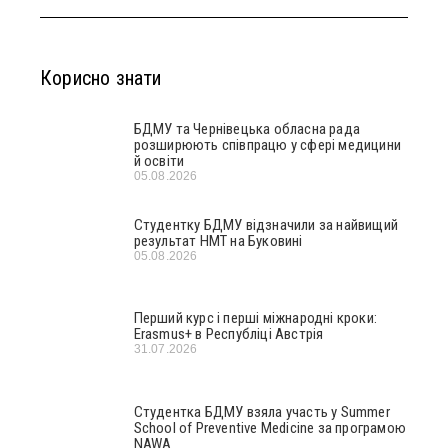
Корисно знати
БДМУ та Чернівецька обласна рада
розширюють співпрацю у сфері медицини
й освіти
05.08.2026
Студентку БДМУ відзначили за найвищий
результат НМТ на Буковині
05.08.2026
Перший курс і перші міжнародні кроки:
Erasmus+ в Республіці Австрія
31.07.2026
Студентка БДМУ взяла участь у Summer
School of Preventive Medicine за програмою
NAWA