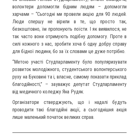
волонтери допомогли бідним людям – допомогли
харчами – “Сьогодні ми провели акцію для 90 людей.
Люди спершу не вірили в те, що просто так,
безкоштовно, їм пропонують поїсти. І як виявилося, не
так часто вони отримують подібну допомогу. Проте в
силі кожного з нас, зробити хоча б одну добру справу
для бідної людини, бо за їх словами це дуже потрібно.
“Метою участі Студпарламенту було популяризувати
розвиток молодіжного, студентського волонтерського
руху на Буковині та і, власне, самому показати приклад
благодійності,” – зауважує депутат Студпарламенту
від медичного коледжу Яна Рудяк.
Організатори стверджують, що і надалі будуть
проводити такі благодійні акції, а сьогоднішня акція
лише маленький початок великих справ.