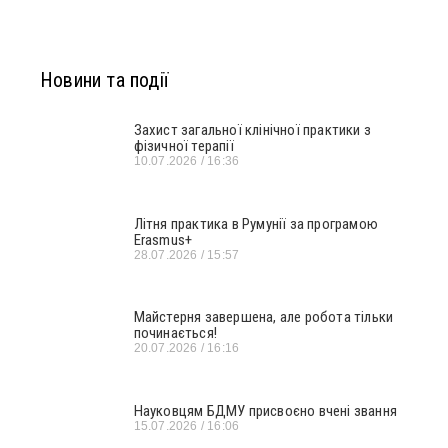
Новини та події
Захист загальної клінічної практики з
фізичної терапії
10.07.2026
16:36
Літня практика в Румунії за програмою
Erasmus+
28.07.2026
15:57
Майстерня завершена, але робота тільки
починається!
20.07.2026
16:16
Науковцям БДМУ присвоєно вчені звання
15.07.2026
16:06