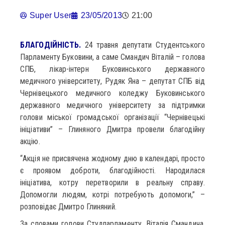
Super User
23/05/2013
21:00
БЛАГОДІЙНІСТЬ.
24 травня депутати Студентського
Парламенту Буковини, а саме Смандич Віталій – голова
СПБ, лікар-інтерн Буковинського державного
медичного університету, Рудяк Яна – депутат СПБ від
Чернівецького медичного коледжу Буковинського
державного медичного університету за підтримки
голови міської громадської організації “Чернівецькі
ініціативи” – Глиняного Дмитра провели благодійну
акцію.
“Акція не присвячена жодному дню в календарі, просто
є проявом доброти, благодійності. Народилася
ініціатива, котру перетворили в реальну справу.
Допомогли людям, котрі потребують допомоги,” –
розповідає Дмитро Глиняний.
За словами голови Студпарламенту, Віталія Смандича,