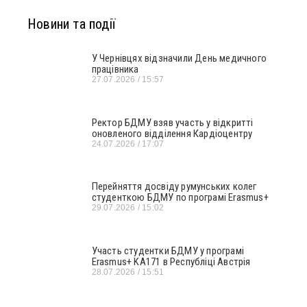
Новини та події
У Чернівцях відзначили День медичного
працівника
27.07.2026
15:57
Ректор БДМУ взяв участь у відкритті
оновленого відділення Кардіоцентру
24.07.2026
17:07
Перейняття досвіду румунських колег
студенткою БДМУ по програмі Erasmus+
29.07.2026
15:02
Участь студентки БДМУ у програмі
Erasmus+ KA171 в Республіці Австрія
28.07.2026
15:51