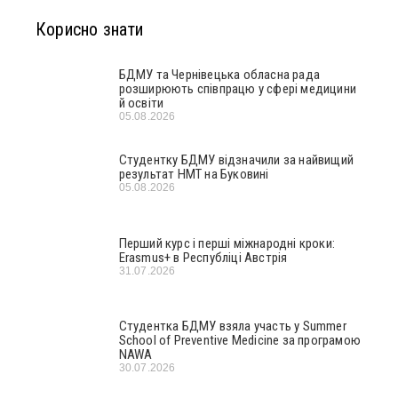
Корисно знати
БДМУ та Чернівецька обласна рада
розширюють співпрацю у сфері медицини
й освіти
05.08.2026
Студентку БДМУ відзначили за найвищий
результат НМТ на Буковині
05.08.2026
Перший курс і перші міжнародні кроки:
Erasmus+ в Республіці Австрія
31.07.2026
Студентка БДМУ взяла участь у Summer
School of Preventive Medicine за програмою
NAWA
30.07.2026