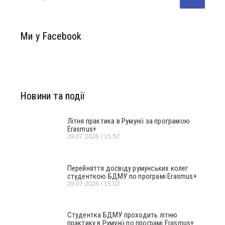
Ми у Facebook
Новини та події
Літня практика в Румунії за програмою
Erasmus+
28.07.2026
15:57
Перейняття досвіду румунських колег
студенткою БДМУ по програмі Erasmus+
29.07.2026
15:02
Студентка БДМУ проходить літню
практику в Румунії по програмі Erasmus+