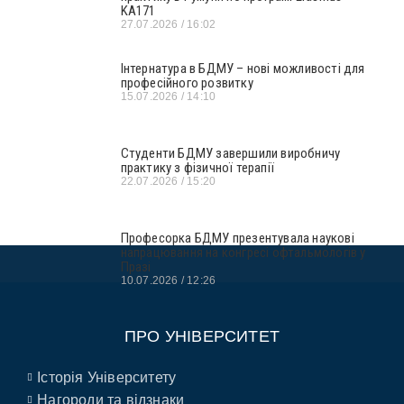
KA171
27.07.2026
16:02
Інтернатура в БДМУ – нові можливості для
професійного розвитку
15.07.2026
14:10
Студенти БДМУ завершили виробничу
практику з фізичної терапії
22.07.2026
15:20
Професорка БДМУ презентувала наукові
напрацювання на конгресі офтальмологів у
Празі
10.07.2026
12:26
ПРО УНІВЕРСИТЕТ
Історія Університету
Нагороди та відзнаки