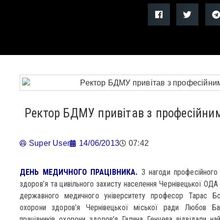
Ректор БДМУ привітав з професійним
Super User
14/06/2013
07:42
ДЕНЬ МЕДИЧНОГО ПРАЦІВНИКА.
З нагоди професійного
здоров’я та цивільного захисту населення Чернівецької ОДА
державного медичного університету професор Тарас Бой
охорони здоров’я Чернівецької міської ради Любов Ба
працівників охорони здоров’я Галина Генчева відвідали най