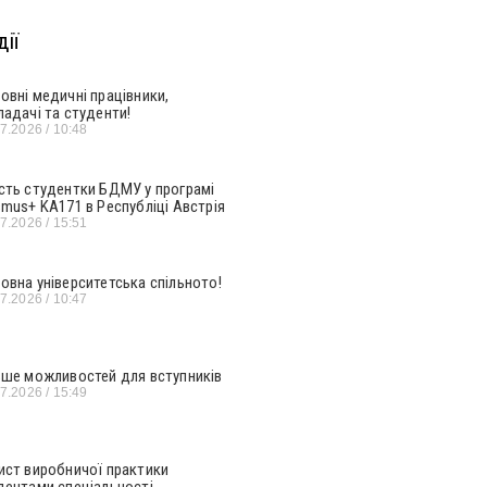
ії
овні медичні працівники,
ладачі та студенти!
07.2026
10:48
сть студентки БДМУ у програмі
smus+ KA171 в Республіці Австрія
07.2026
15:51
овна університетська спільното!
07.2026
10:47
ьше можливостей для вступників
07.2026
15:49
ист виробничої практики
дентами спеціальності