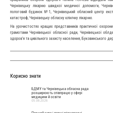
Чернівецьку лікарню швидкої медичної допомоги, Черніве
пологовий будинок №1, Чернівецький обласний центр екс
катастроф, Чернівецьку обласну клінічну лікарню.
На урочистостях кращих представників практичної охорон
грамотами Чернівецької обласної ради, Чернівецької облд
здоров’я та цивільного захисту населення, Буковинського д
Корисно знати
БДМУ та Чернівецька обласна рада
розширюють співпрацю у сфері
медицини й освіти
05.08.2026
Перший курс і перші міжнародні