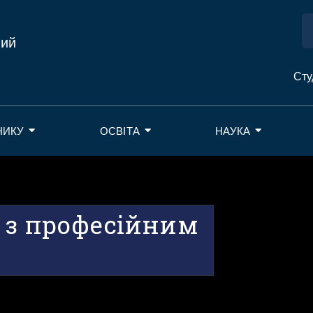
ний
Сту
НИКУ
ОСВІТА
НАУКА
 з професійним