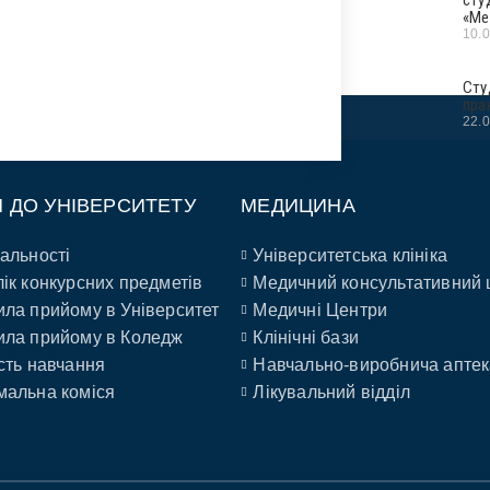
«Ме
10.
Сту
пра
22.
П ДО УНІВЕРСИТЕТУ
МЕДИЦИНА
альності
Університетська клініка
ік конкурсних предметів
Медичний консультативний 
ла прийому в Університет
Медичні Центри
ла прийому в Коледж
Клінічні бази
сть навчання
Навчально-виробнича аптек
альна коміся
Лікувальний відділ