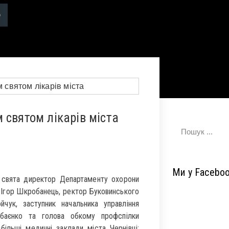
 святом лікарів міста
Ми у Facebo
 свята директор Департаменту охорони
 Ігор Шкробанець, ректор Буковинського
чук, заступник начальника управління
баєнко та голова обкому профспілки
більші медичні заклади міста Чернівці: