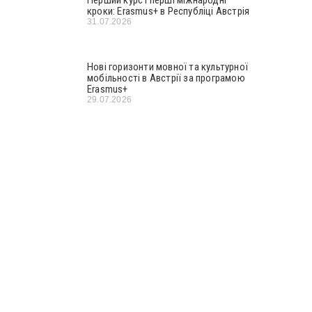
кроки: Erasmus+ в Республіці Австрія
31.07.2026
Нові горизонти мовної та культурної
мобільності в Австрії за програмою
Erasmus+
29.07.2026