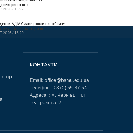
дсестринство»
07.2026
16:22
денти БДМУ завершили виробничу
ктику з фізичної терапії
07.2026
15:20
КОНТАКТИ
центр
Email:
office@bsmu.edu.ua
Телефон:
(0372) 55-37-54
Адреса: : м. Чернівці, пл.
а
Театральна, 2