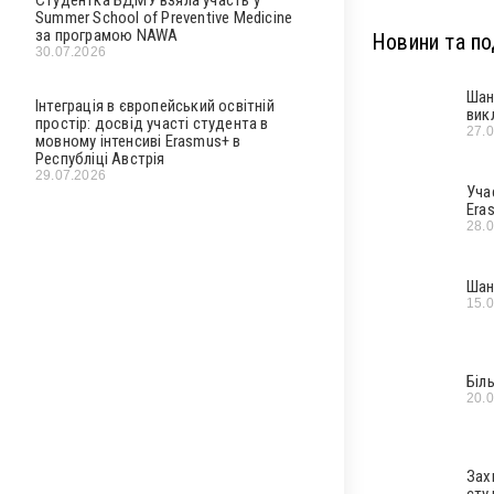
Summer School of Preventive Medicine
за програмою NAWA
Новини та под
30.07.2026
Шан
Інтеграція в європейський освітній
вик
простір: досвід участі студента в
27.
мовному інтенсиві Erasmus+ в
Республіці Австрія
29.07.2026
Уча
Era
28.
Шан
15.
Біл
20.
Зах
сту