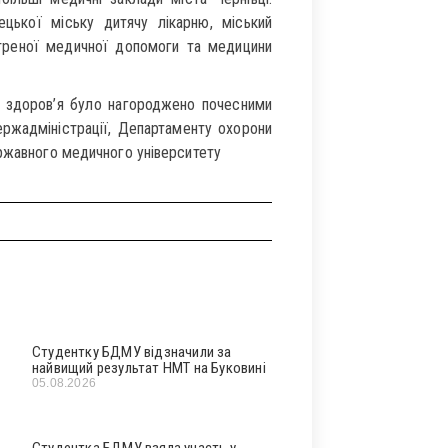
цької міську дитячу лікарню, міський
треної медичної допомоги та медицини
и здоров’я було нагороджено почесними
ержадміністрації, Департаменту охорони
ержавного медичного університету
Студентку БДМУ відзначили за
найвищий результат НМТ на Буковині
05.08.2026
Студентка БДМУ взяла участь у