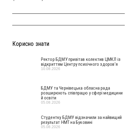
Корисно знати
Ректор БДМУ привітав колектив ЦМКЛ із
відкриттям Центру психічного здоров’я
10.08.2026
БДМУ та Чернівецька обласна рада
розширюють співпрацю у сфері медицини
й освіти
05.08.2026
Студентку БДМУ відзначили за найвищий
результат НМТ на Буковині
05.08.2026