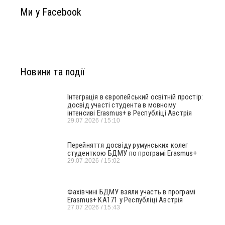
Ми у Facebook
Новини та події
Інтеграція в європейський освітній простір:
досвід участі студента в мовному
інтенсиві Erasmus+ в Республіці Австрія
29.07.2026
15:10
Перейняття досвіду румунських колег
студенткою БДМУ по програмі Erasmus+
29.07.2026
15:02
Фахівчині БДМУ взяли участь в програмі
Erasmus+ KA171 у Республіці Австрія
27.07.2026
15:43