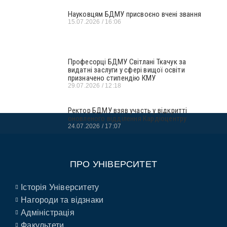
Науковцям БДМУ присвоєно вчені звання
15.07.2026
16:06
Професорці БДМУ Світлані Ткачук за
видатні заслуги у сфері вищої освіти
призначено стипендію КМУ
29.07.2026
12:18
Ректор БДМУ взяв участь у відкритті
оновленого відділення Кардіоцентру
24.07.2026
17:07
ПРО УНІВЕРСИТЕТ
Історія Університету
Нагороди та відзнаки
Адміністрація
Факультети