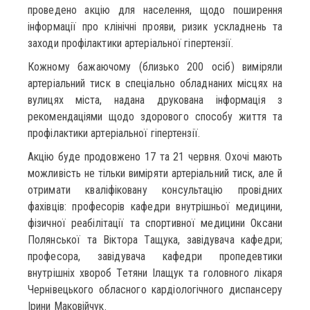
проведено акцію для населення, щодо поширення
інформації про клінічні прояви, ризик ускладнень та
заходи профілактики артеріальної гіпертензії.
Кожному бажаючому (близько 200 осіб) виміряли
артеріальний тиск в спеціально обладнаних місцях на
вулицях міста, надана друкована інформація з
рекомендаціями щодо здорового способу життя та
профілактики артеріальної гіпертензії.
Акцію буде продовжено 17 та 21 червня. Охочі мають
можливість не тільки виміряти артеріальний тиск, але й
отримати кваліфіковану консультацію провідних
фахівців: професорів кафедри внутрішньої медицини,
фізичної реабілітації та спортивної медицини Оксани
Полянської та Віктора Тащука, завідувача кафедри;
професора, завідувача кафедри пропедевтики
внутрішніх хвороб Тетяни Ілащук та головного лікаря
Чернівецького обласного кардіологічного диспансеру
Ірини Маковійчук.