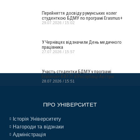
Перейняття досвіду румунських колег
студенткою БДМУ по програмі Erasmus+
29.07.2026
15:02
У Чернівцях відзначили День медичного
працівника
27.07.2026
15:57
Участь студентки БДМУ у програмі
Erasmus+ KA171 в Республіці Австрія
28.07.2026
15:51
ПРО УНІВЕРСИТЕТ
Історія Університету
Нагороди та відзнаки
Адміністрація