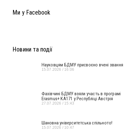
Ми у Facebook
Новини та події
Науковцям БДМУ присвоєно вчені звання
15.07.2026
16:06
Фахівчині БДМУ взяли участь в програмі
Erasmus+ KA171 у Республіці Австрія
27.07.2026
15:43
Шановна університетська спільното!
15.07.2026
10:47