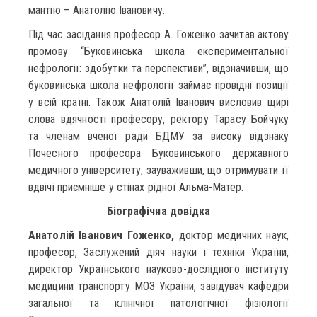
мантію – Анатолію Івановичу.
Під час засідання професор А. Гоженко зачитав актову
промову “Буковинська школа експериментальної
нефрології: здобутки та перспективи”, відзначивши, що
буковинська школа нефрології займає провідні позиції
у всій країні. Також Анатолій Іванович висловив щирі
слова вдячності професору, ректору Тарасу Бойчуку
та членам вченої ради БДМУ за високу відзнаку
Почесного професора Буковинського державного
медичного університету, зауваживши, що отримувати її
вдвічі приємніше у стінах рідної Альма-Матер.
Біографічна довідка
Анатолій Іванович Гоженко,
доктор медичних наук,
професор, Заслужений діяч науки і техніки України,
директор Українського науково-дослідного інституту
медицини транспорту МОЗ України, завідувач кафедри
загальної та клінічної патологічної фізіології