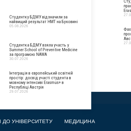
Сту
пра
Era
27.
Студентку БДМУ відзначили за
найвищий результат НМТ на Буковині
05.08.2026
Фах
про
Авс
27.
Студентка БДМУ взяла участь у
Summer School of Preventive Medicine
за програмою NAWA
30.07.2026
Інтеграція в європейський освітній
простір: досвід участі студента в
мовному інтенсиві Erasmus+ в
Республіці Австрія
29.07.2026
П ДО УНІВЕРСИТЕТУ
МЕДИЦИНА