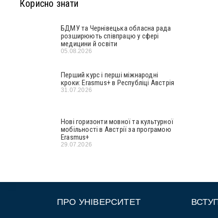
Корисно знати
БДМУ та Чернівецька обласна рада
розширюють співпрацю у сфері
медицини й освіти
05.08.2026
Перший курс і перші міжнародні
кроки: Erasmus+ в Республіці Австрія
31.07.2026
Нові горизонти мовної та культурної
мобільності в Австрії за програмою
Erasmus+
29.07.2026
ПРО УНІВЕРСИТЕТ
ВСТУ