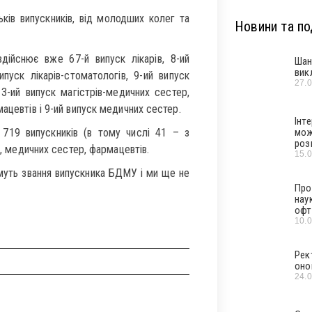
ьків випускників, від молодших колег та
Новини та под
дійснює вже 67-й випуск лікарів, 8-ий
Шан
вик
випуск лікарів-стоматологів, 9-ий випуск
27.
 3-ий випуск магістрів-медичних сестер,
ацевтів і 9-ий випуск медичних сестер.
Інт
719 випускників (в тому числі 41 – з
мож
роз
в, медичних сестер, фармацевтів.
15.
имуть звання випускника БДМУ і ми ще не
Про
нау
офт
10.
Рек
оно
24.