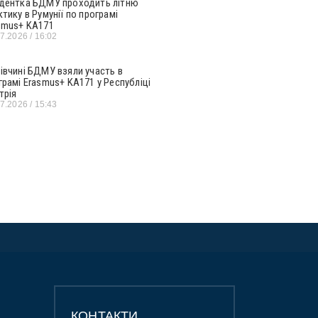
дентка БДМУ проходить літню
ктику в Румунії по програмі
smus+ KA171
07.2026
16:02
івчині БДМУ взяли участь в
грамі Erasmus+ KA171 у Республіці
трія
07.2026
15:43
КОНТАКТИ