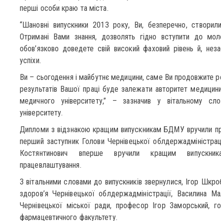
перші особи краю та міста.
“Шановні випускники 2013 року, Ви, безперечно, створили
Отримані Вами знання, дозволять гідно вступити до моло
обов’язково доведете свій високий фаховий рівень й, нез
успіхи.
Ви – сьогодення і майбутнє медицини, саме Ви продовжите ре
результатів Вашої праці буде залежати авторитет медицин
медичного університету,” – зазначив у вітальному сл
університету.
Дипломи з відзнакою кращим випускникам БДМУ вручили про
перший заступник Голови Чернівецької облдержадміністрац
Костянтинович вперше вручили кращим випускник
працевлаштування.
З вітальними словами до випускників звернулися, Ігор Шкр
здоров’я Чернівецької облдержадміністрації, Василина Ма
Чернівецької міської ради, професор Ігор Заморський, го
фармацевтичного факультету.