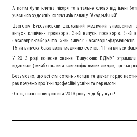
А потім були клятва лікаря та вітальне слово від імені бат
учасників художніх колективів палацу “Академічний”.
Цьогоріч Буковинський державний медичний університет з
випуск клінічних провізорів, 3-ий випуск провізорів, 3-ий 
бакалаврів-лаборантів, 5-ий випуск бакалаврів-фармацевтів,
16-ий випуску бакалаврів-медичних сестер, 11-ий випуск фарм
У 2013 році почесне звання “Випускник БДМУ” отримали 
відзнакою) майбутніх висококваліфікованих лікарів, провізорі
Безумовно, що всі сім сотень хлопців та дівчат гордо нест
раз почуємо про їхні професійні успіхи та перемоги.
Отож, шановні випускники 2013 року, у добру путь!