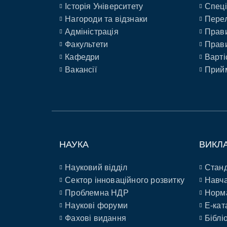
Історія Університету
Спеці
Нагороди та відзнаки
Перел
Адміністрація
Прави
Факультети
Прави
Кафедри
Варті
Вакансії
Прийм
НАУКА
ВИКЛ
Науковий відділ
Станд
Сектор інноваційного розвитку
Навча
Проблемна НДР
Норм
Наукові форуми
E-кат
Фахові видання
Біблі