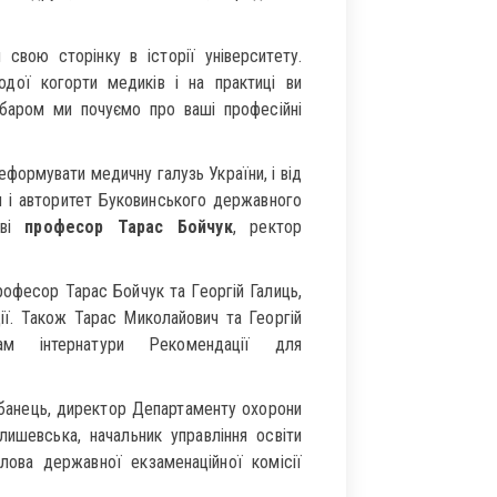
 свою сторінку в історії університету.
дої когорти медиків і на практиці ви
абаром ми почуємо про ваші професійні
формувати медичну галузь України, і від
и і авторитет Буковинського державного
ові
професор Тарас Бойчук
, ректор
фесор Тарас Бойчук та Георгій Галиць,
ії. Також Тарас Миколайович та Георгій
ам інтернатури Рекомендації для
обанець, директор Департаменту охорони
лишевська, начальник управління освіти
лова державної екзаменаційної комісії