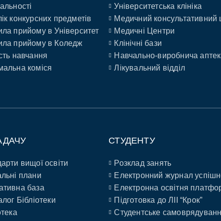
альності
Університетська клініка
ік конкурсних предметів
Медичний консультативний 
ла прийому в Університет
Медичні Центри
ла прийому в Коледж
Клінічні бази
сть навчання
Навчально-виробнича аптек
альна коміся
Лікувальний відділ
АДАЧУ
СТУДЕНТУ
арти вищої освіти
Розклад занять
льні плани
Електронний журнал успішн
ативна база
Електронна освітня платфо
алог Бібліотеки
Підготовка до ЛІІ “Крок”
отека
Студентське самоврядуван