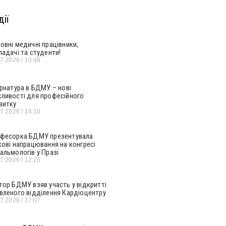
ії
овні медичні працівники,
ладачі та студенти!
07.2026
10:48
ернатура в БДМУ – нові
ливості для професійного
витку
07.2026
14:10
фесорка БДМУ презентувала
кові напрацювання на конгресі
альмологів у Празі
07.2026
12:26
тор БДМУ взяв участь у відкритті
вленого відділення Кардіоцентру
07.2026
17:07