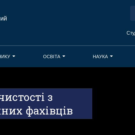
ний
Сту
НИКУ
ОСВІТА
НАУКА
истості з
них фахівців