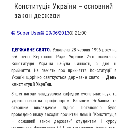
Конституція України – основний
закон держави
Super User
29/06/2013
21:00
ДЕРЖАВНЕ СВЯТО.
Ухвалена 28 червня 1996 року на
5-й сесії Верховної Ради України 2-го скликання
Конституція України набула чинності, з дня її
прийняття. На пам’ять про прийняття Конституції в
Україні щорічно святкується державне свято –
День
конституції України
.
З цієї нагоди завідувачем кафедри суспільних наук та
українознавства професором Василем Чебаном та
старшим викладачем Лідією Потаповою було
проведено низку заходів: прочитані лекції “Конституція
– основний закон держави” студентам І курсу