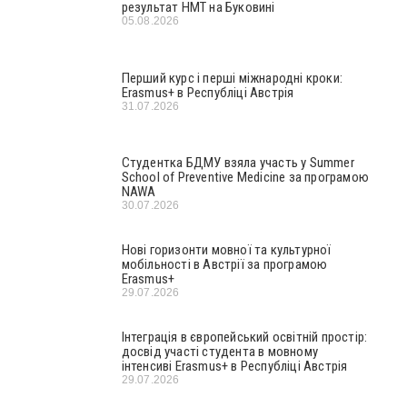
результат НМТ на Буковині
05.08.2026
Перший курс і перші міжнародні кроки:
Erasmus+ в Республіці Австрія
31.07.2026
Студентка БДМУ взяла участь у Summer
School of Preventive Medicine за програмою
NAWA
30.07.2026
Нові горизонти мовної та культурної
мобільності в Австрії за програмою
Erasmus+
29.07.2026
Інтеграція в європейський освітній простір:
досвід участі студента в мовному
інтенсиві Erasmus+ в Республіці Австрія
29.07.2026