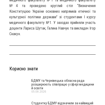
медичного факультету №1 та медичного факультету
№4 та проведено круглий стіл “Визначення
Конституцією України основних напрямків етнічної та
культурної політики держави” зі студентами І курсу
медичного факультету №1. У заходах прийняли участь
доценти Лариса Шутак, Галина Навчук та викладач Ігор
Скакун.
Корисно знати
БДМУ та Чернівецька обласна рада
розширюють співпрацю у сфері медицини
й освіти
05.08.2026
Студентку БДМУ відзначили за найвищий