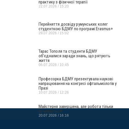
практику з фізичної терапії
22.07.2026
15:20
Перейняття досвіду румунських колег
студенткою БДМУ по програмі Erasmus+
29.07.2026
15:02
Тарас Тополя та студенти БДМУ
об’єдналися заради знань, що рятують
життя
06.07.2026
10:45
Професорка БДМУ презентувала наукові
напрацювання на конгресі офтальмологів у
Празі
10.07.2026
12:26
Майстерня завершена, але робота тільки
починається!
20.07.2026
16:16