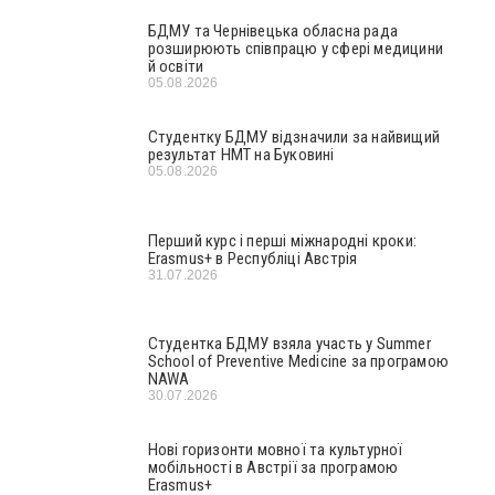
БДМУ та Чернівецька обласна рада
розширюють співпрацю у сфері медицини
й освіти
05.08.2026
Студентку БДМУ відзначили за найвищий
результат НМТ на Буковині
05.08.2026
Перший курс і перші міжнародні кроки:
Erasmus+ в Республіці Австрія
31.07.2026
Студентка БДМУ взяла участь у Summer
School of Preventive Medicine за програмою
NAWA
30.07.2026
Нові горизонти мовної та культурної
мобільності в Австрії за програмою
Erasmus+