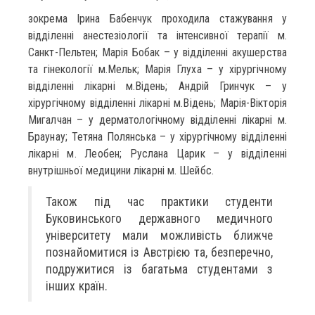
зокрема Ірина Бабенчук проходила стажування у
відділенні анестезіології та інтенсивної терапії м.
Санкт-Пельтен; Марія Бобак – у відділенні акушерства
та гінекології м.Мельк; Марія Глуха – у хірургічному
відділенні лікарні м.Відень; Андрій Гринчук – у
хірургічному відділенні лікарні м.Відень; Марія-Вікторія
Мигалчан – у дерматологічному відділенні лікарні м.
Браунау; Тетяна Полянська – у хірургічному відділенні
лікарні м. Леобен; Руслана Царик – у відділенні
внутрішньої медицини лікарні м. Шейбс.
Також під час практики студенти
Буковинського державного медичного
університету мали можливість ближче
познайомитися із Австрією та, безперечно,
подружитися із багатьма студентами з
інших країн.