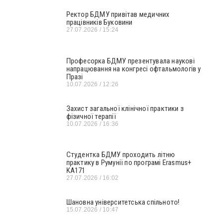
Ректор БДМУ привітав медичних
працівників Буковини
27.07.2026
15:24
Професорка БДМУ презентувала наукові
напрацювання на конгресі офтальмологів у
Празі
10.07.2026
12:26
Захист загальної клінічної практики з
фізичної терапії
10.07.2026
16:36
Студентка БДМУ проходить літню
практику в Румунії по програмі Erasmus+
KA171
27.07.2026
16:02
Шановна університетська спільното!
15.07.2026
10:47