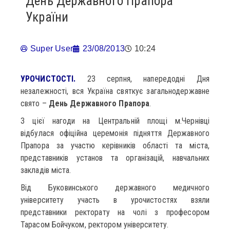
День Державного Прапора
України
Super User
23/08/2013
10:24
УРОЧИСТОСТІ.
23 серпня, напередодні Дня
незалежності, вся Україна святкує загальнодержавне
свято –
День Державного Прапора
.
З цієї нагоди на Центральній площі м.Чернівці
відбулася офіційна церемонія підняття Державного
Прапора за участю керівників області та міста,
представників установ та організацій, навчальних
закладів міста.
Від Буковинського державного медичного
університету участь в урочистостях взяли
представники ректорату на чолі з професором
Тарасом Бойчуком, ректором університету.