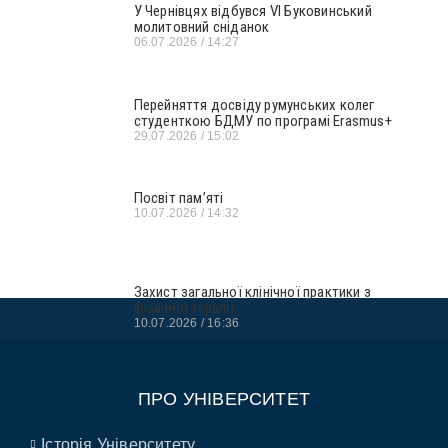
У Чернівцях відбувся VI Буковинський
молитовний сніданок
06.07.2026
14:27
Перейняття досвіду румунських колег
студенткою БДМУ по програмі Erasmus+
29.07.2026
15:02
Посвіт пам’яті
10.07.2026
14:32
Захист загальної клінічної практики з
фізичної терапії
10.07.2026
16:36
ПРО УНІВЕРСИТЕТ
Історія Університету