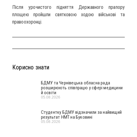
Після урочистого підняття Державного прапору
площею пройшли святковою ходою військові та
правоохоронці.
Корисно знати
БДМУ та Чернівецька обласна рада
розширюють співпрацю у сфері медицини
й освіти
05.08.2026
Студентку БДМУ відзначили за найвищий
результат НМТ на Буковині
05.08.2026