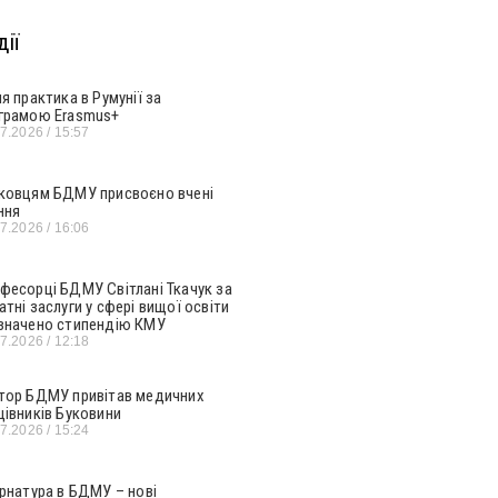
ії
ня практика в Румунії за
грамою Erasmus+
07.2026
15:57
ковцям БДМУ присвоєно вчені
ння
07.2026
16:06
фесорці БДМУ Світлані Ткачук за
атні заслуги у сфері вищої освіти
значено стипендію КМУ
07.2026
12:18
тор БДМУ привітав медичних
цівників Буковини
07.2026
15:24
ернатура в БДМУ – нові