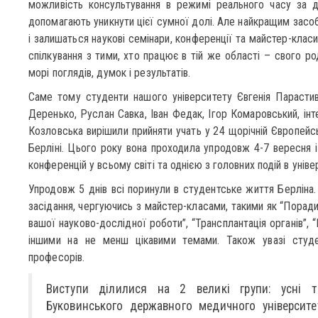
можливість консультування в режимі реального часу за д
допомагають уникнути цієї сумної долі. Але найкращим засо
і залишаться наукові семінари, конференції та майстер-кла
спілкування з тими, хто працює в тій же області – свого р
морі поглядів, думок і результатів.
Саме тому студенти нашого університету Євгенія Парастив
Деренько, Руслан Савка, Іван Федак, Ігор Комаровський, інте
Козловська вирішили прийняти учать у 24 щорічній Європейсь
Берліні. Цього року вона проходила упродовж 4-7 вересня і
конференцій у всьому світі та однією з головних подій в уніве
Упродовж 5 днів всі поринули в студентське життя Берліна.
засідання, чергуючись з майстер-класами, такими як “Поради
вашої науково-дослідної роботи”, “Трансплантація органів”, 
іншими на не менш цікавими темами. Також увазі студен
професорів.
Виступи ділилися на 2 великі групи: усні т
Буковинського державного медичного університе