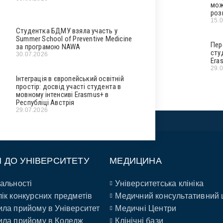
мож
роз
15.
Студентка БДМУ взяла участь у
Summer School of Preventive Medicine
Пер
за програмою NAWA
сту
30.07.2026
Era
29.
Інтеграція в європейський освітній
простір: досвід участі студента в
мовному інтенсиві Erasmus+ в
Республіці Австрія
29.07.2026
П ДО УНІВЕРСИТЕТУ
МЕДИЦИНА
альності
Університетська клініка
ік конкурсних предметів
Медичний консультативний 
ла прийому в Університет
Медичні Центри
ла прийому в Коледж
Клінічні бази