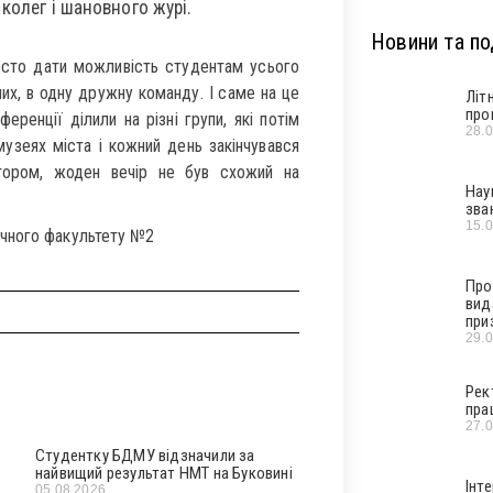
колег і шановного журі.
Новини та под
росто дати можливість студентам усього
зних, в одну дружну команду. І саме на це
Літ
про
ренції ділили на різні групи, які потім
28.
музеях міста і кожний день закінчувався
атором, жоден вечір не був схожий на
Нау
зва
15.
ичного факультету №2
Про
вид
при
29.
Рек
пра
27.
Студентку БДМУ відзначили за
найвищий результат НМТ на Буковині
Інт
05.08.2026