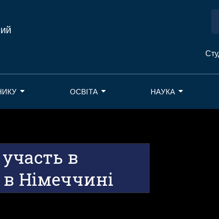
ний
Сту
НИКУ
ОСВІТА
НАУКА
участь в
 в Німеччині