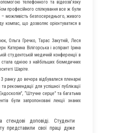
опомогою телефонного та відеозв’язку
бом професійного спілкування все ж були
си – можливість безпосереднього, живого
оду компас, що дозволяє орієнтуватися в
юк, Ольга Гречко, Тарас Закутній, Леся
рн Катерина Вілігорська і аспірант Ірина
кій студентській медичній конференції в
 стала однією з найбільших біомедичних
рситеті Шаріте.
 З ранку до вечора відбувалися пленарні
 та рекомендації для успішної публікації
“Ендоскопія”, “Штучне серце” та багатьма
тів були запропоновані лекції знаних
а стендові доповіді. Студенти
ту представили свої праці дуже