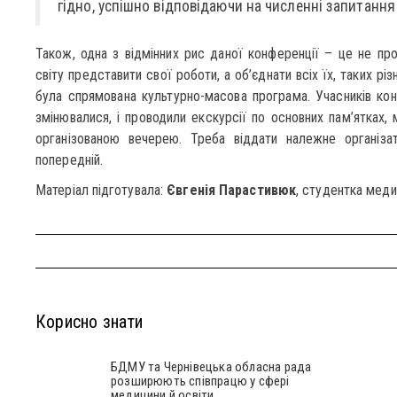
гідно, успішно відповідаючи на численні запитання 
Також, одна з відмінних рис даної конференції – це не п
світу представити свої роботи, а об’єднати всіх їх, таких рі
була спрямована культурно-масова програма. Учасників конфе
змінювалися, і проводили екскурсії по основних пам’ятках, 
організованою вечерею. Треба віддати належне організ
попередній.
Матеріал підготувала:
Євгенія Парастивюк
, студентка мед
Корисно знати
БДМУ та Чернівецька обласна рада
розширюють співпрацю у сфері
медицини й освіти