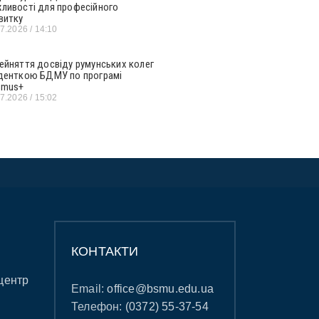
ливості для професійного
витку
07.2026
14:10
ейняття досвіду румунських колег
денткою БДМУ по програмі
smus+
07.2026
15:02
КОНТАКТИ
центр
Email:
office@bsmu.edu.ua
Телефон:
(0372) 55-37-54