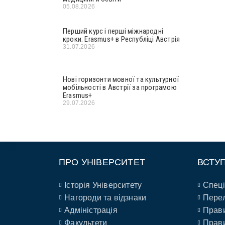
05.08.2026
Перший курс і перші міжнародні
кроки: Erasmus+ в Республіці Австрія
31.07.2026
Нові горизонти мовної та культурної
мобільності в Австрії за програмою
Erasmus+
29.07.2026
ПРО УНІВЕРСИТЕТ
ВСТУ
Історія Університету
Спеці
Нагороди та відзнаки
Перел
Адміністрація
Прави
Факультети
Прави