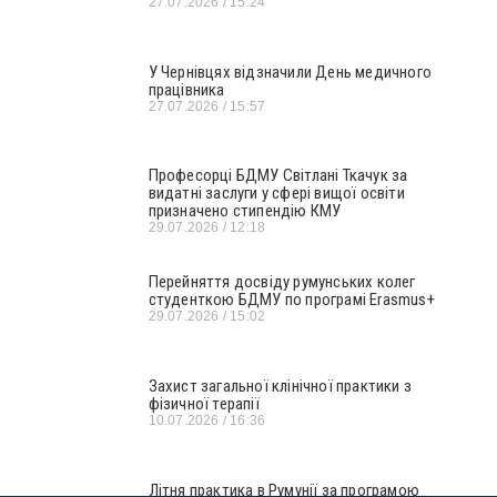
27.07.2026
15:24
У Чернівцях відзначили День медичного
працівника
27.07.2026
15:57
Професорці БДМУ Світлані Ткачук за
видатні заслуги у сфері вищої освіти
призначено стипендію КМУ
29.07.2026
12:18
Перейняття досвіду румунських колег
студенткою БДМУ по програмі Erasmus+
29.07.2026
15:02
Захист загальної клінічної практики з
фізичної терапії
10.07.2026
16:36
Літня практика в Румунії за програмою