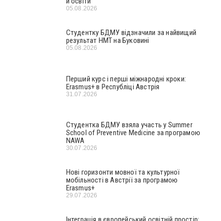
й освіти
05.08.2026
Студентку БДМУ відзначили за найвищий
результат НМТ на Буковині
05.08.2026
Перший курс і перші міжнародні кроки:
Erasmus+ в Республіці Австрія
31.07.2026
Студентка БДМУ взяла участь у Summer
School of Preventive Medicine за програмою
NAWA
30.07.2026
Нові горизонти мовної та культурної
мобільності в Австрії за програмою
Erasmus+
29.07.2026
Інтеграція в європейський освітній простір: