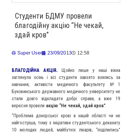
Студенти БДМУ провели
благодійну акцію “Не чекай,
здай кров”
Super User
23/09/2013
12:58
БЛАГОДІЙНА АКЦІЯ.
Щойно лише у наші вікна
заглянула осінь і всі студенти завзято взялись за
навчання, активісти медичного факультету №1
Буковинського державного медичного університету не
стали довго відкладати добрі справи, а вже 19
вересня провели
акцію “Не чекай, здай кров”
.
“Проблема донорської крові в нашій області чи не
найгостріша, тому з ініціативи студентського деканату
10 молодих людей, майбутніх лікарів, “поділились”