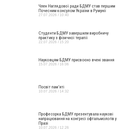
Член Наглядової ради БДМУ став першим
Почесним консулом України в Румунії
27.07.2026
10:40
Студенти БДМУ завершили виробничу
практику з фізичної терапії
22.07.2026
15:20
Науковцям БДМУ присвоєно вчені звання
15.07.2026
16:06
Посвіт пам’яті
10.07.2026
14:32
Професорка БДМУ презентувала наукові
напрацювання на конгресі офтальмологів у
Празі
10.07.2026
12:26