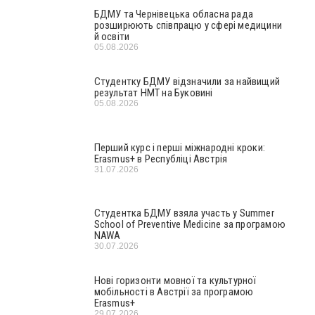
БДМУ та Чернівецька обласна рада
розширюють співпрацю у сфері медицини
й освіти
05.08.2026
Студентку БДМУ відзначили за найвищий
результат НМТ на Буковині
05.08.2026
Перший курс і перші міжнародні кроки:
Erasmus+ в Республіці Австрія
31.07.2026
Студентка БДМУ взяла участь у Summer
School of Preventive Medicine за програмою
NAWA
30.07.2026
Нові горизонти мовної та культурної
мобільності в Австрії за програмою
Erasmus+
29.07.2026